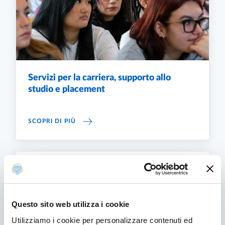
Servizi per la carriera, supporto allo
studio e placement
SERVIZI PER LA CARRIERA, SUPPORTO ALLO
SCOPRI DI PIÙ
Unipr4Life: cultura, benessere e sport
UNIPR4LIFE: CULTURA, BENESSERE E SPORT
SCOPRI DI PIÙ
Questo sito web utilizza i cookie
Utilizziamo i cookie per personalizzare contenuti ed