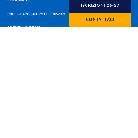
PERSONALE
ISCRIZIONI 26-27
PROTEZIONE DEI DATI - PRIVACY
CONTATTACI
SOSTIENI L'ATENEO
UFFICIO STAMPA
URP - UFFICIO RELAZIONI CON IL PUBBLICO
Facebook
Instagram
TikTok
X
Linkedin
Youtube
Flickr
WhatsAp
Accessibilità
Cookie settings
Informazioni sul sito
Note legali