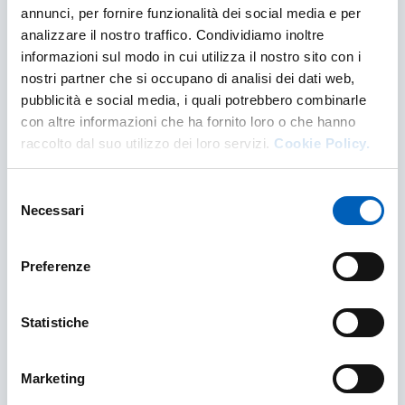
annunci, per fornire funzionalità dei social media e per
analizzare il nostro traffico. Condividiamo inoltre
Servizi per l'inclusione e le pari
informazioni sul modo in cui utilizza il nostro sito con i
opportunità
nostri partner che si occupano di analisi dei dati web,
pubblicità e social media, i quali potrebbero combinarle
SERVIZI PER L'INCLUSIONE E LE PARI OPPOR
con altre informazioni che ha fornito loro o che hanno
SCOPRI DI PIÙ
raccolto dal suo utilizzo dei loro servizi.
Cookie Policy.
Selezione
Necessari
del
consenso
Preferenze
Statistiche
Marketing
Studiare