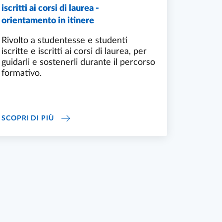
iscritti ai corsi di laurea -
orientamento in itinere
Rivolto a studentesse e studenti
iscritte e iscritti ai corsi di laurea, per
guidarli e sostenerli durante il percorso
formativo.
'OPINIONE STUDENTI (OPIS): CARATTERISTICHE E FUNZION
TUTORATO PER STUDENTI E STUDENTESSE ISCR
SCOPRI DI PIÙ