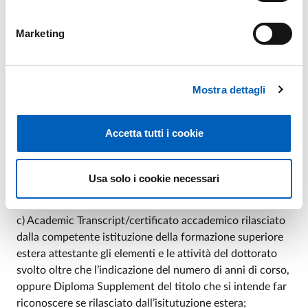
Marketing
Documentazione da presentare
Mostra dettagli
a)
domanda
in marca da bollo virtuale indirizzata al
Magnifico Rettore dell’Università di Parma, corredata da
un documento di identità in corso di validità e dal codice
Accetta tutti i cookie
fiscale;
b) Copia del titolo universitario straniero di dottore di
Usa solo i cookie necessari
ricerca che si intende far riconoscere;
c) Academic Transcript/certificato accademico rilasciato
dalla competente istituzione della formazione superiore
estera attestante gli elementi e le attività del dottorato
svolto oltre che l’indicazione del numero di anni di corso,
oppure Diploma Supplement del titolo che si intende far
riconoscere se rilasciato dall’isitutuzione estera;