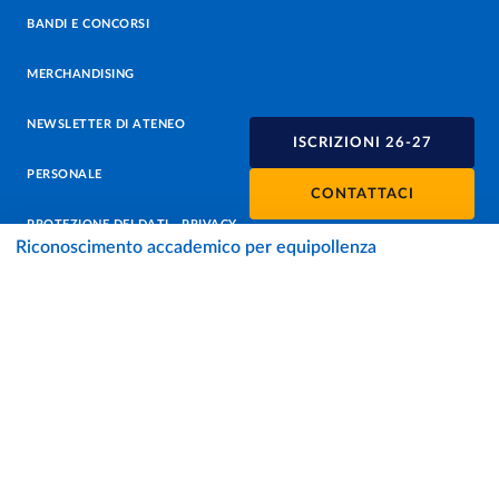
BANDI E CONCORSI
MERCHANDISING
NEWSLETTER DI ATENEO
ISCRIZIONI 26-27
PERSONALE
CONTATTACI
PROTEZIONE DEI DATI - PRIVACY
Riconoscimento accademico per equipollenza
SOSTIENI L'ATENEO
UFFICIO STAMPA
URP - UFFICIO RELAZIONI CON IL PUBBLICO
Facebook
Instagram
TikTok
X
Linkedin
Youtube
Flickr
WhatsAp