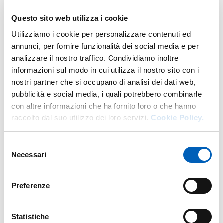
trasmissione da parte dell’ufficio dottorati della
Questo sito web utilizza i cookie
documentazione al Collegio dei Docenti del
Utilizziamo i cookie per personalizzare contenuti ed
Corso di Dottorato di riferimento, per la
annunci, per fornire funzionalità dei social media e per
valutazione di carattere scientifico-disciplinare.
analizzare il nostro traffico. Condividiamo inoltre
Il collegio dei Docenti, entro 90 giorni dal
informazioni sul modo in cui utilizza il nostro sito con i
ricevimento dell’intera documentazione, puo’
nostri partner che si occupano di analisi dei dati web,
produrre i seguenti risultati e passaggi:
pubblicità e social media, i quali potrebbero combinarle
rilascio diretto del corrispondente titolo italiano di
con altre informazioni che ha fornito loro o che hanno
Dottorato di Ricerca da sottoporre ad approvazione
raccolto dal suo utilizzo dei loro servizi.
Cookie Policy.
da parte del Senato Accademico e, in caso di
approvazione dello stesso, riconosciuto mediante
Selezione
Decreto Rettorale di equipollenza;
Necessari
del
diniego al riconoscimento del titolo estero nel caso
consenso
di differenza sostanziale;
Preferenze
rilascio condizionato al conseguimento del
corrispondente titolo italiano di Dottorato di
Ricerca tramite l’obbligo di colmare requisiti di
Statistiche
natura accademica richiesti dal Collegio dei Docenti