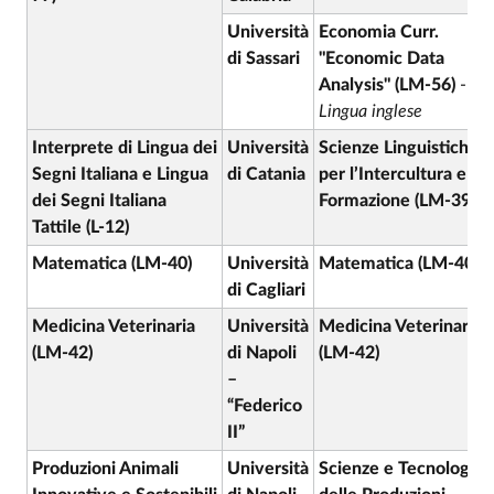
Università
Economia Curr.
di Sassari
"Economic Data
Analysis" (LM-56)
-
Lingua inglese
Interprete di Lingua dei
Università
Scienze Linguistiche
Segni Italiana e Lingua
di Catania
per l’Intercultura e la
dei Segni Italiana
Formazione (LM-39)
Tattile (L-12)
Matematica (LM-40)
Università
Matematica (LM-40)
di Cagliari
Medicina Veterinaria
Università
Medicina Veterinaria
(LM-42)
di Napoli
(LM-42)
–
“Federico
II”
Produzioni Animali
Università
Scienze e Tecnologie