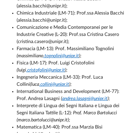
(alessia.bacchi@unipr.it);
Chimica Industriale (LM-71): Prof.ssa Alessia Bacchi
(alessia.bacchi@unipr.it);
Comunicazione e Media Contemporanei per le
Industrie Creative (L-20): Prof.ssa Cristina Casero
(cristina.casero@unipr.it);
Farmacia (LM-13): Prof. Massimiliano Tognolini
(massimiliano
.tognolini@unipr.it
);
Fisica (LM-17): Prof. Luigi Cristofolini
(luigi
.cristofolini@unipr.it
);
Ingegneria Meccanica (LM-33): Prof. Luca
Collini
(luca
.collini@unipr.it
);
International Business and Development (LM-77):
Prof. Andrea Lasagni
(
andrea.lasagni@unipr.it
);
Interprete di Lingua dei Segni Italiana e Lingua dei
Segni Italiana Tattile (L-12)
: Prof. Marco Bartolucci
(marco.bartolucci@unipr.it);
Matematica (LM-40):
Prof.ssa Marzia Bisi