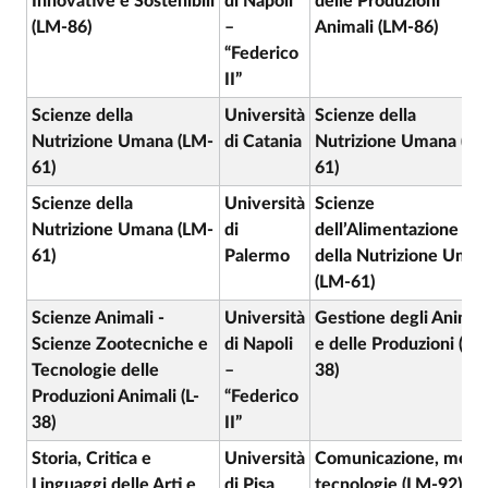
Innovative e Sostenibili
di Napoli
delle Produzioni
(LM-86)
–
Animali (LM-86)
“Federico
II”
Scienze della
Università
Scienze della
Nutrizione Umana (LM-
di Catania
Nutrizione Umana (L
61)
61)
Scienze della
Università
Scienze
Nutrizione Umana (LM-
di
dell’Alimentazione e
61)
Palermo
della Nutrizione Uma
(LM-61)
Scienze Animali -
Università
Gestione degli Animal
Scienze Zootecniche e
di Napoli
e delle Produzioni (L-
Tecnologie delle
–
38)
Produzioni Animali (L-
“Federico
38)
II”
Storia, Critica e
Università
Comunicazione, media
Linguaggi delle Arti e
di Pisa
tecnologie (LM-92)