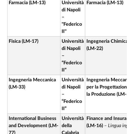
Farmacia (LM-13)
Università
Farmacia (LM-13)
di Napoli
–
"Federico
II"
Fisica (LM-17)
Università
Ingegneria Chimica
di Napoli
(LM-22)
–
“Federico
II”
Ingegneria Meccanica
Università
Ingegneria Meccanica
(LM-33)
di Napoli
per la Progettazione e
–
la Produzione (LM-33)
“Federico
II”
International Business
Università
Finance and Insuranc
and Development (LM-
della
(LM-16)
–
Lingua ingle
77)
Calabria