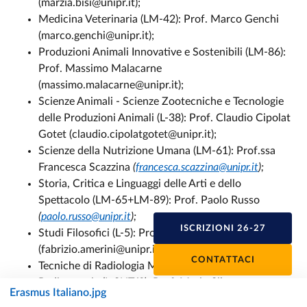
(marzia.bisi@unipr.it);
Medicina Veterinaria (LM-42): Prof. Marco Genchi
(marco.genchi@unipr.it);
Produzioni Animali Innovative e Sostenibili (LM-86):
Prof. Massimo Malacarne
(massimo.malacarne@unipr.it);
Scienze Animali - Scienze Zootecniche e Tecnologie
delle Produzioni Animali (L-38): Prof. Claudio Cipolat
Gotet (claudio.cipolatgotet@unipr.it);
Scienze della Nutrizione Umana (LM-61): Prof.ssa
Francesca Scazzina
(
francesca.scazzina@unipr.it
);
Storia, Critica e Linguaggi delle Arti e dello
Spettacolo (LM-65+LM-89): Prof. Paolo Russo
(
paolo.russo@unipr.it
);
ISCRIZIONI 26-27
Studi Filosofici (L-5): Prof. Fabrizio Amerini
(fabrizio.amerini@unipr.it);
CONTATTACI
Tecniche di Radiologia Medica per Immagini e
Radioterapia (L-SNT/3): Prof. Mario Silva
Erasmus Italiano.jpg
(mario.silva@unipr.it).