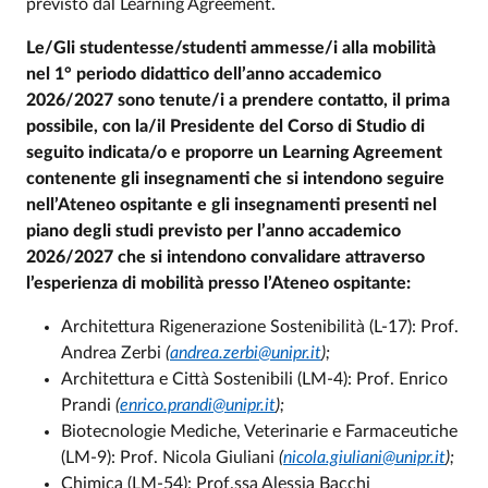
previsto dal Learning Agreement.
Le/Gli studentesse/studenti ammesse/i alla mobilità
nel 1° periodo didattico dell’anno accademico
2026/2027 sono tenute/i a prendere contatto, il prima
possibile, con la/il Presidente del Corso di Studio di
seguito indicata/o e proporre un Learning Agreement
contenente gli insegnamenti che si intendono seguire
nell’Ateneo ospitante e gli insegnamenti presenti nel
piano degli studi previsto per l’anno accademico
2026/2027 che si intendono convalidare attraverso
l’esperienza di mobilità presso l’Ateneo ospitante:
Architettura Rigenerazione Sostenibilità (L-17): Prof.
Andrea Zerbi
(
andrea.zerbi@unipr.it
);
Architettura e Città Sostenibili (LM-4): Prof. Enrico
Prandi
(
enrico.prandi@unipr.it
);
Biotecnologie Mediche, Veterinarie e Farmaceutiche
(LM-9): Prof. Nicola Giuliani
(
nicola.giuliani@unipr.it
);
Chimica (LM-54): Prof.ssa Alessia Bacchi