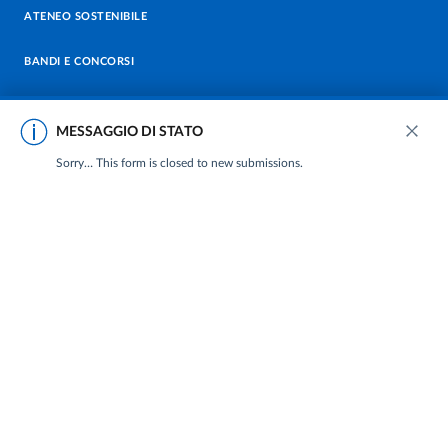
ATENEO SOSTENIBILE
BANDI E CONCORSI
MERCHANDISING
MESSAGGIO DI STATO
ISCRIZIONI 26-27
NEWSLETTER DI ATENEO
Close
Sorry… This form is closed to new submissions.
CONTATTACI
PERSONALE
PROTEZIONE DEI DATI - PRIVACY
SOSTIENI L'ATENEO
UFFICIO STAMPA
URP - UFFICIO RELAZIONI CON IL PUBBLICO
Facebook
Instagram
TikTok
X
Linkedin
Youtube
Flickr
WhatsAp