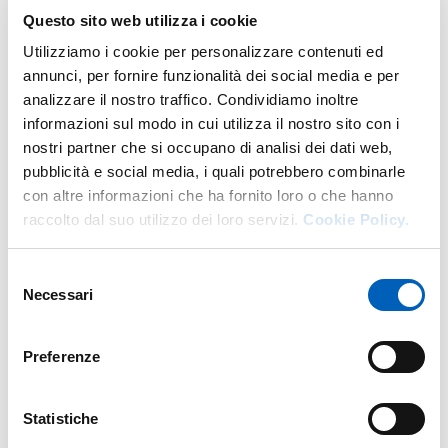
interaziendale Diagnostico dell’Azienda
Questo sito web utilizza i cookie
Ospedaliero-Universitaria di Parma e
Utilizziamo i cookie per personalizzare contenuti ed
Professore di Diagnostica per Immagini
annunci, per fornire funzionalità dei social media e per
e Radioterapia dell'Università di Parma
analizzare il nostro traffico. Condividiamo inoltre
informazioni sul modo in cui utilizza il nostro sito con i
nostri partner che si occupano di analisi dei dati web,
Per participare occorre compilare il modulo sottostante
pubblicità e social media, i quali potrebbero combinarle
che sarà disponibile fino al 9 giugno 2026.
con altre informazioni che ha fornito loro o che hanno
raccolto dal suo utilizzo dei loro servizi.
Cookie Policy.
Modificato il
01/06/2026
Selezione
Necessari
del
consenso
Preferenze
Statistiche