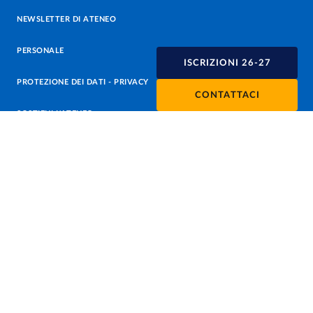
NEWSLETTER DI ATENEO
PERSONALE
ISCRIZIONI 26-27
PROTEZIONE DEI DATI - PRIVACY
CONTATTACI
SOSTIENI L'ATENEO
UFFICIO STAMPA
URP - UFFICIO RELAZIONI CON IL PUBBLICO
Facebook
Instagram
TikTok
X
Linkedin
Youtube
Flickr
WhatsAp
Accessibilità
Cookie settings