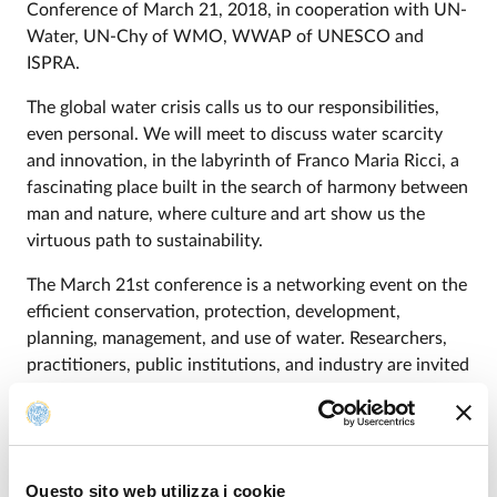
Conference of March 21, 2018, in cooperation with UN-
Water, UN-Chy of WMO, WWAP of UNESCO and
ISPRA.
The global water crisis calls us to our responsibilities,
even personal. We will meet to discuss water scarcity
and innovation, in the labyrinth of Franco Maria Ricci, a
fascinating place built in the search of harmony between
man and nature, where culture and art show us the
virtuous path to sustainability.
The March 21st conference is a networking event on the
efficient conservation, protection, development,
planning, management, and use of water. Researchers,
practitioners, public institutions, and industry are invited
to showcase theirlatest research and practice and
management solutions.
The 2018 conference, entitled from water scarcity to
water efficiency, is a non-sponsored no-profit event
Questo sito web utilizza i cookie