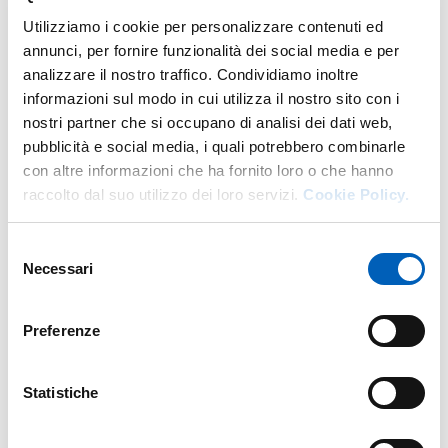
featuring a high-level
symposium
on the state and future
Utilizziamo i cookie per personalizzare contenuti ed
prospects of water resources open to the general public,
annunci, per fornire funzionalità dei social media e per
an
oral session
on innovation and water efficiency, and a
analizzare il nostro traffico. Condividiamo inoltre
whole-day
exhibition
run by participants.
informazioni sul modo in cui utilizza il nostro sito con i
nostri partner che si occupano di analisi dei dati web,
See you in the maze!
pubblicità e social media, i quali potrebbero combinarle
Prof.
Renzo Valloni
, conference chair
con altre informazioni che ha fornito loro o che hanno
raccolto dal suo utilizzo dei loro servizi.
Cookie Policy.
Information - Conference secretariat
e-mail:
euwatercenter@unipr.it
Selezione
tel: +39 0521 906550
Necessari
del
mob: +39 334 5246858
consenso
Preferenze
CONFERENCE FINAL CIRCULAR
PDF
Statistiche