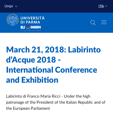
Salta al contenuto principale
Salta a fondo pagina
Unipr
ITA
Home
/
March 21, 2018: Labirinto
d’Acque 2018 -
International Conference
and Exhibition
Labirinto di Franco Maria Ricci - Under the high
patronage of the President of the Italian Republic and of
the European Parliament