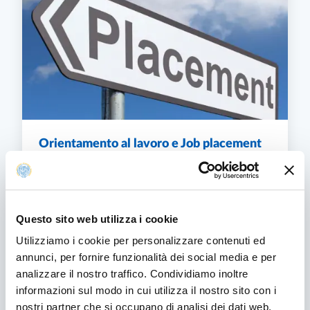
Orientamento al lavoro e Job placement
La Unità Organizzativa Orientamento e Job
Placement ha l'obiettivo di promuovere
iniziative a favore di laureande/i e laureate/i per
favorire lo sviluppo delle competenze di...
Questo sito web utilizza i cookie
ORIENTAMENTO AL LAVORO E JOB PLACEME
Utilizziamo i cookie per personalizzare contenuti ed
SCOPRI DI PIÙ
annunci, per fornire funzionalità dei social media e per
analizzare il nostro traffico. Condividiamo inoltre
informazioni sul modo in cui utilizza il nostro sito con i
nostri partner che si occupano di analisi dei dati web,