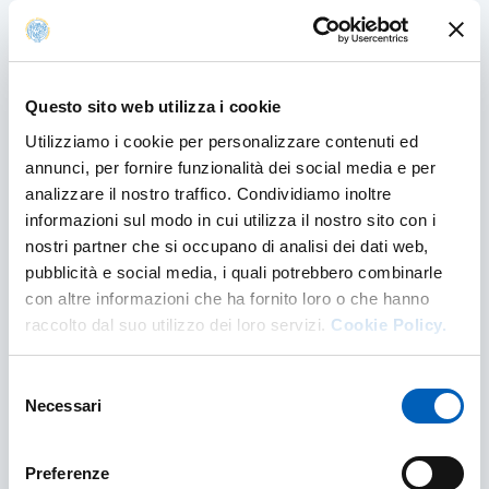
Questo sito web utilizza i cookie
Utilizziamo i cookie per personalizzare contenuti ed
annunci, per fornire funzionalità dei social media e per
Corsi e singoli insegnamenti in lingua
analizzare il nostro traffico. Condividiamo inoltre
inglese
informazioni sul modo in cui utilizza il nostro sito con i
nostri partner che si occupano di analisi dei dati web,
Consulta i corsi in lingua inglese 26-27 offerti
pubblicità e social media, i quali potrebbero combinarle
dal nostro Ateneo: visita le pagine dedicate e
verifica le procedure di prevalutazione per gli
con altre informazioni che ha fornito loro o che hanno
studenti extra-UE
raccolto dal suo utilizzo dei loro servizi.
Cookie Policy.
CORSI E SINGOLI INSEGNAMENTI IN LINGUA 
SCOPRI DI PIÙ
Selezione
Necessari
del
consenso
Preferenze