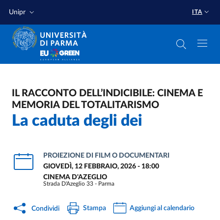
Salta al contenuto principale
Salta a fondo pagina
Unipr
ITA
IL RACCONTO DELL’INDICIBILE: CINEMA E
MEMORIA DEL TOTALITARISMO
La caduta degli dei
PROIEZIONE DI FILM O DOCUMENTARI
GIOVEDÌ, 12 FEBBRAIO, 2026 - 18:00
CINEMA D'AZEGLIO
Strada D'Azeglio 33 - Parma
Stampa
Aggiungi al calendario
Condividi