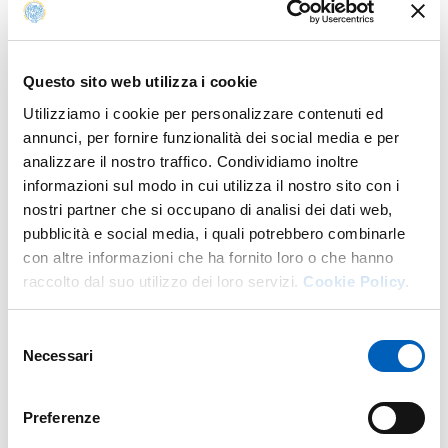
VARIE MODALITÀ DI PARTECIPAZIONE
Questo sito web utilizza i cookie
Utilizziamo i cookie per personalizzare contenuti ed
Mappa
annunci, per fornire funzionalità dei social media e per
analizzare il nostro traffico. Condividiamo inoltre
+
informazioni sul modo in cui utilizza il nostro sito con i
nostri partner che si occupano di analisi dei dati web,
−
pubblicità e social media, i quali potrebbero combinarle
con altre informazioni che ha fornito loro o che hanno
raccolto dal suo utilizzo dei loro servizi.
Cookie Policy.
Selezione
Necessari
del
consenso
Preferenze