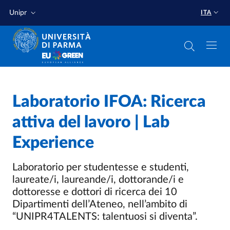
Salta al contenuto principale
Salta a fondo pagina
Unipr
ITA
Laboratorio IFOA: Ricerca
attiva del lavoro | Lab
Experience
Laboratorio per studentesse e studenti,
laureate/i, laureande/i, dottorande/i e
dottoresse e dottori di ricerca dei 10
Dipartimenti dell’Ateneo, nell’ambito di
“UNIPR4TALENTS: talentuosi si diventa”.