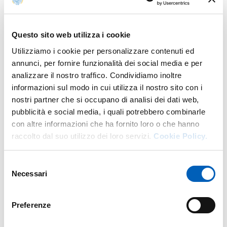
Modalità di accesso
In presenza: Ingresso previa iscrizione
Questo sito web utilizza i cookie
Link per iscrizione obbligatoria
Utilizziamo i cookie per personalizzare contenuti ed
Registrazione obbligatoria. Laboratorio a numero chiuso.
annunci, per fornire funzionalità dei social media e per
analizzare il nostro traffico. Condividiamo inoltre
informazioni sul modo in cui utilizza il nostro sito con i
nostri partner che si occupano di analisi dei dati web,
pubblicità e social media, i quali potrebbero combinarle
con altre informazioni che ha fornito loro o che hanno
raccolto dal suo utilizzo dei loro servizi.
Cookie Policy.
Per info
Selezione
Necessari
del
consenso
W.
UNIPR4TALENTS: Talentuosi si diventa
E.
unipr4talents@unipr.it
Preferenze