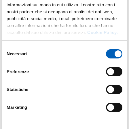
informazioni sul modo in cui utilizza il nostro sito con i
nostri partner che si occupano di analisi dei dati web,
In presenza: Ingresso libero fino esaurimento posti
pubblicità e social media, i quali potrebbero combinarle
con altre informazioni che ha fornito loro o che hanno
raccolto dal suo utilizzo dei loro servizi.
Cookie Policy.
Per info
Selezione
Necessari
del
E.
csac@unipr.it
consenso
Preferenze
Statistiche
Organizzazione
Marketing
Centro Studi e Archivio della Comunicazione
- CSAC