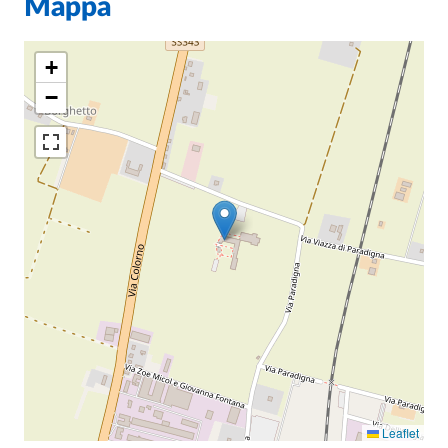
Mappa
+
−
Leaflet