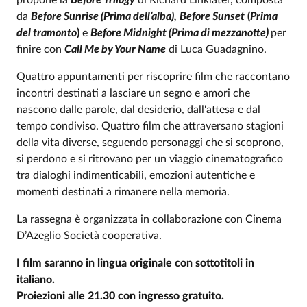
propone la
Before Trilogy
di Richard Linklater, composta
da
Before Sunrise (Prima dell’alba),
Before Sunset
(
Prima
del tramonto
)
e
Before Midnight (Prima di mezzanotte)
per
finire con
Call Me by Your Name
di Luca Guadagnino.
Quattro appuntamenti per riscoprire film che raccontano
incontri destinati a lasciare un segno e amori che
nascono dalle parole, dal desiderio, dall'attesa e dal
tempo condiviso. Quattro film che attraversano stagioni
della vita diverse, seguendo personaggi che si scoprono,
si perdono e si ritrovano per un viaggio cinematografico
tra dialoghi indimenticabili, emozioni autentiche e
momenti destinati a rimanere nella memoria.
La rassegna è organizzata in collaborazione con Cinema
D’Azeglio Società cooperativa.
I film saranno in lingua originale con sottotitoli in
italiano.
Proiezioni alle 21.30 con ingresso gratuito.