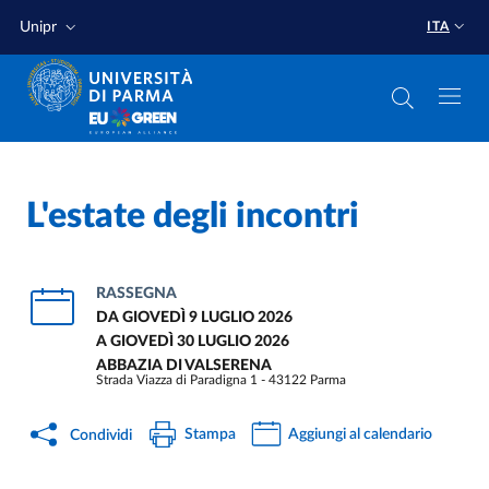
Salta al contenuto principale
Salta a fondo pagina
Unipr
ITA
L'estate degli incontri
RASSEGNA
DA
GIOVEDÌ 9 LUGLIO 2026
A
GIOVEDÌ 30 LUGLIO 2026
ABBAZIA DI VALSERENA
Strada Viazza di Paradigna 1 - 43122 Parma
Stampa
Aggiungi al calendario
Condividi