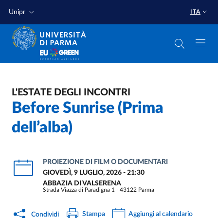
Salta al contenuto principale
Salta a fondo pagina
Unipr
ITA
L'ESTATE DEGLI INCONTRI
Before Sunrise (Prima
dell’alba)
PROIEZIONE DI FILM O DOCUMENTARI
GIOVEDÌ, 9 LUGLIO, 2026 - 21:30
ABBAZIA DI VALSERENA
Strada Viazza di Paradigna 1 - 43122 Parma
Stampa
Aggiungi al calendario
Condividi