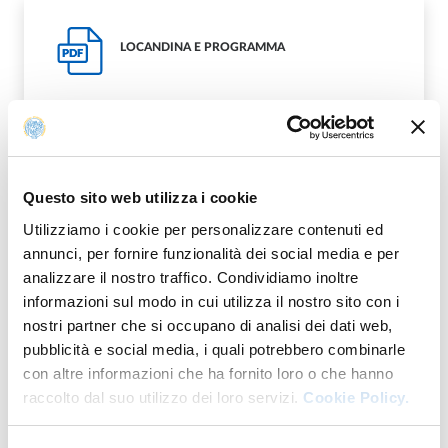
LOCANDINA E PROGRAMMA
PDF
Modalità di accesso
Questo sito web utilizza i cookie
Utilizziamo i cookie per personalizzare contenuti ed
In presenza: Ingresso libero fino esaurimento posti
annunci, per fornire funzionalità dei social media e per
analizzare il nostro traffico. Condividiamo inoltre
informazioni sul modo in cui utilizza il nostro sito con i
nostri partner che si occupano di analisi dei dati web,
Per info
pubblicità e social media, i quali potrebbero combinarle
con altre informazioni che ha fornito loro o che hanno
raccolto dal suo utilizzo dei loro servizi.
Cookie Policy.
E.
csac@unipr.it