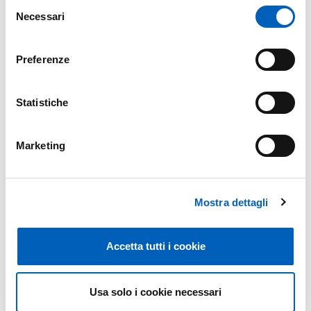
Selezione
Necessari
del
consenso
Organizzazione
Preferenze
Centro Studi e Archivio della Comunicazione
Statistiche
- CSAC
Marketing
Fa parte di
Mostra dettagli
L'estate degli incontri
Accetta tutti i cookie
DA
GIOVEDÌ 9 LUGLIO 2026
A
GIOVEDÌ 30 LUGLIO 2026
Usa solo i cookie necessari
ABBAZIA DI VALSERENA