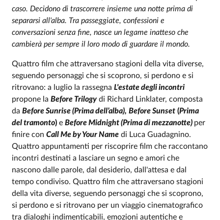
Event description
caso. Decidono di trascorrere insieme una notte prima di
separarsi all'alba. Tra passeggiate, confessioni e
conversazioni senza fine, nasce un legame inatteso che
cambierà per sempre il loro modo di guardare il mondo.
Quattro film che attraversano stagioni della vita diverse,
seguendo personaggi che si scoprono, si perdono e si
ritrovano: a luglio la rassegna
L'estate degli incontri
propone la
Before Trilogy
di Richard Linklater, composta
da
Before Sunrise (Prima dell’alba),
Before Sunset
(
Prima
del tramonto
)
e
Before Midnight (Prima di mezzanotte)
per
finire con
Call Me by Your Name
di Luca Guadagnino.
Quattro appuntamenti per riscoprire film che raccontano
incontri destinati a lasciare un segno e amori che
nascono dalle parole, dal desiderio, dall'attesa e dal
tempo condiviso. Quattro film che attraversano stagioni
della vita diverse, seguendo personaggi che si scoprono,
si perdono e si ritrovano per un viaggio cinematografico
tra dialoghi indimenticabili, emozioni autentiche e