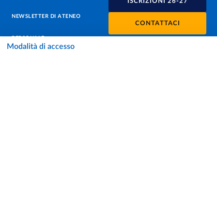
ISCRIZIONI 26-27
NEWSLETTER DI ATENEO
CONTATTACI
PERSONALE
Modalità di accesso
PROTEZIONE DEI DATI - PRIVACY
SOSTIENI L'ATENEO
UFFICIO STAMPA
URP - UFFICIO RELAZIONI CON IL PUBBLICO
Facebook
Instagram
TikTok
X
Linkedin
Youtube
Flickr
WhatsAp
Accessibilità
Cookie settings