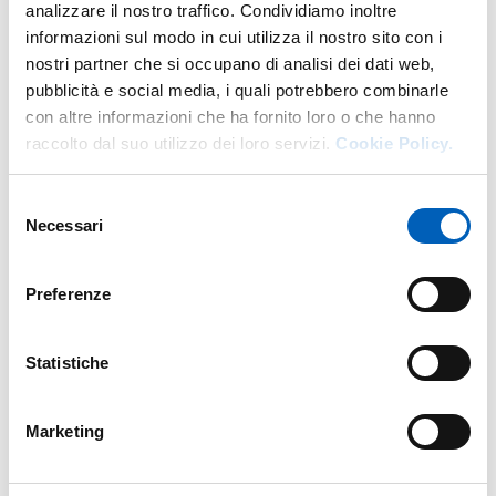
analizzare il nostro traffico. Condividiamo inoltre
informazioni sul modo in cui utilizza il nostro sito con i
nostri partner che si occupano di analisi dei dati web,
pubblicità e social media, i quali potrebbero combinarle
Modificato il
14/12/2017
con altre informazioni che ha fornito loro o che hanno
raccolto dal suo utilizzo dei loro servizi.
Cookie Policy.
Selezione
Necessari
del
consenso
Preferenze
Statistiche
Marketing