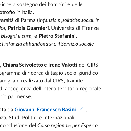
bliche a sostegno dei bambini e delle
rofio in Italia.
versità di Parma (I
nfanzia e politiche sociali in
do
),
Patrizia Guarnieri,
Università di Firenze
, bisogni e cure
) e
Pietro Stefanini
,
l’infanzia abbandonata e il Servizio sociale
,
Chiara Scivoletto e Irene Valotti
del CIRS
gramma di ricerca di taglio socio-giuridico
miglia e realizzato dal CIRS, tramite
i accoglienza dell’intero territorio regionale
torio parmense.
ata da
Giovanni Francesco Basini
,
za, Studî Politici e Internazionali
a conclusione del
Corso regionale per
Esperto