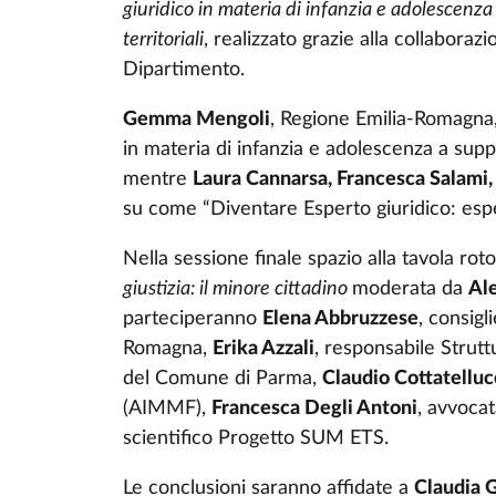
giuridico in materia di infanzia e adolescenza a
territoriali
, realizzato grazie alla collaboraz
Dipartimento.
Gemma Mengoli
, Regione Emilia-Romagna, 
in materia di infanzia e adolescenza a support
mentre
Laura Cannarsa, Francesca Salami, 
su come “Diventare Esperto giuridico: espe
Nella sessione finale spazio alla tavola ro
giustizia: il minore cittadino
moderata da
Al
parteciperanno
Elena Abbruzzese
, consigl
Romagna,
Erika Azzali
, responsabile Strutt
del Comune di Parma,
Claudio Cottatelluc
(AIMMF),
Francesca Degli Antoni
, avvoca
scientifico Progetto SUM ETS.
Le conclusioni saranno affidate a
Claudia G