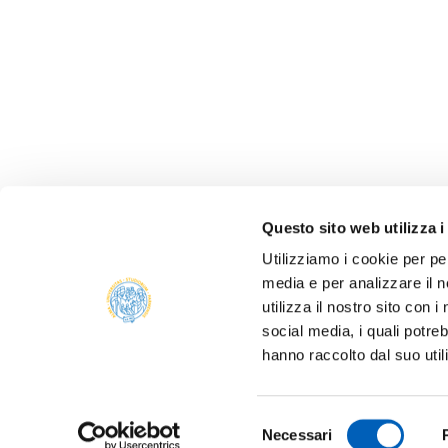
Questo sito web utilizza i
Utilizziamo i cookie per pe
media e per analizzare il n
ALBO 
utilizza il nostro sito con 
ALUMNI
social media, i quali potre
PARM
hanno raccolto dal suo util
Università degli studi di Parma
AMMIN
Via Università, 12 - I 43121 Parma
P.IVA 00308780345
ATENE
Selezione
Tel.
+39 0521 902111
Necessari
del