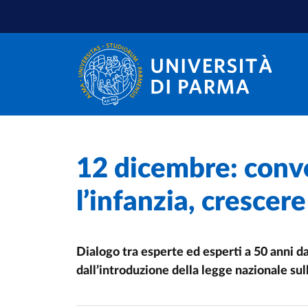
Salta al contenuto principale
Salta a fondo pagina
Home
/
12 dicembre: conv
Cerca una notizia
/
l’infanzia, crescere
Dialogo tra esperte ed esperti a 50 anni da
dall’introduzione della legge nazionale sull