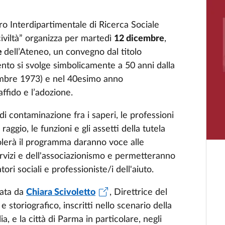
o Interdipartimentale di Ricerca Sociale
 civiltà” organizza per martedì
12 dicembre
,
e
dell’Ateneo, un convegno dal titolo
vento si svolge simbolicamente a 50 anni dalla
embre 1973) e nel 40esimo anno
affido e l’adozione.
 contaminazione fra i saperi, le professioni
gio, le funzioni e gli assetti della tutela
icolerà il programma daranno voce alle
ervizi e dell'associazionismo e permetteranno
atori sociali e professioniste/i dell'aiuto.
rata da
Chiara Scivoletto
, Direttrice del
e storiografico, inscritti nello scenario della
ia, e la città di Parma in particolare, negli