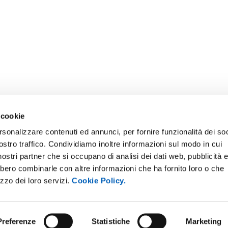
 cookie
rsonalizzare contenuti ed annunci, per fornire funzionalità dei soc
ostro traffico. Condividiamo inoltre informazioni sul modo in cui
ONLINE
NEWSLETTER DI ATENEO
i nostri partner che si occupano di analisi dei dati web, pubblicità 
 E AMICI DELL’UNIVERSITÀ DI
PERSONALE
bbero combinarle con altre informazioni che ha fornito loro o che
A
izzo dei loro servizi.
Cookie Policy.
PROTEZIONE DEI DATI - PRIV
ISTRAZIONE TRASPARENTE
SOSTIENI L'ATENEO
O SOSTENIBILE
Preferenze
Statistiche
Marketing
UFFICIO STAMPA