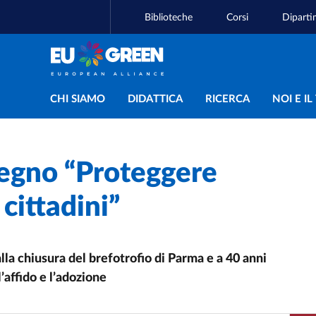
Biblioteche
Corsi
Diparti
Navigazione principal
CHI SIAMO
DIDATTICA
RICERCA
NOI E I
egno “Proteggere
 cittadini”
lla chiusura del brefotrofio di Parma e a 40 anni
’affido e l’adozione