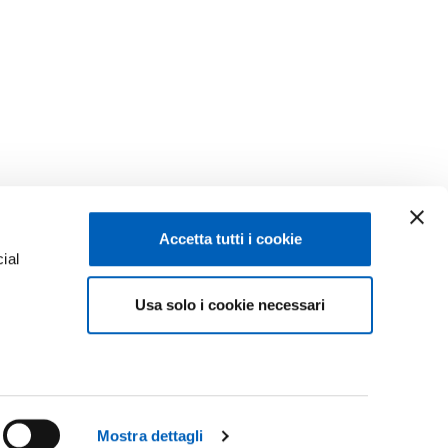
Accetta tutti i cookie
ial
Facebook
Linkedin
Usa solo i cookie necessari
e
Instagram
Youtube
ACY
TikTok
Flickr
ISCRIZIONI 26-27
X
WhatsApp
Mostra dettagli
CONTATTACI