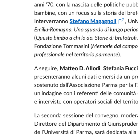
anni '70, con la nascita delle politiche pub
bambine, con un focus sulla storia del brefot
Interverranno
Stefano Magagnoli
, Uni
Emilia-Romagna. Uno sguardo di lungo perio
(
Questo bimbo a chi lo do. Storie di brefotrofi
Fondazione Tommasini (
Memorie dal campo: 
professionale nel territorio parmense
).
A seguire,
Matteo D. Allodi
,
Stefania Fucci
presenteranno alcuni dati emersi da un pro
sostenuto dall’Associazione Parma per la Fa
un’indagine con i referenti delle comunità d
e interviste con operatori sociali del terri
La seconda sessione del convegno, moder
Direttore del
Dipartimento
di Giurispruden
dell’Università di Parma, sarà dedicata all