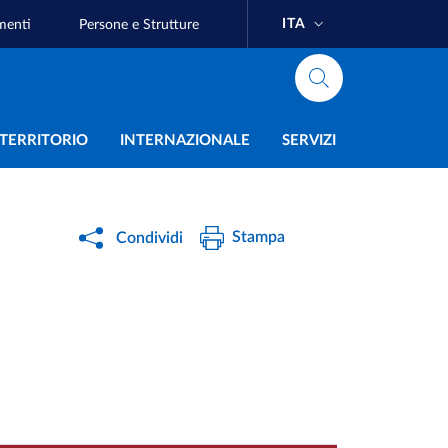
ITA
menti
Persone e Strutture
e
L TERRITORIO
INTERNAZIONALE
SERVIZI
Stampa
Condividi