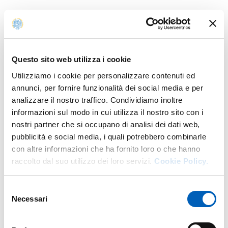
Organizzato da
Giancarlo Condello
, docente di
Metodi e didattiche delle attività sportive del
Dipartimento di Medicina e Chirurgia dell’Università di
Parma, il percorso formativo si è concluso con successo
Questo sito web utilizza i cookie
dopo aver alternato attività online a una settimana in
Utilizziamo i cookie per personalizzare contenuti ed
presenza ospitata dall'Universidade de Évora.
annunci, per fornire funzionalità dei social media e per
Il programma ha previsto il coinvolgimento di docenti di
analizzare il nostro traffico. Condividiamo inoltre
università partner dell'Alleanza EU GREEN, con
informazioni sul modo in cui utilizza il nostro sito con i
approfondimenti teorici a casi pratici e presentazioni
nostri partner che si occupano di analisi dei dati web,
delle attività di ricerca sviluppate nei rispettivi Atenei.
pubblicità e social media, i quali potrebbero combinarle
I/Le partecipanti hanno potuto esplorare come
con altre informazioni che ha fornito loro o che hanno
l'intelligenza artificiale stia già trasformando ambiti quali
raccolto dal suo utilizzo dei loro servizi.
Cookie Policy.
la promozione della salute, la prevenzione, il
monitoraggio dell'attività fisica, l'allenamento sportivo e
Selezione
il benessere delle persone.
Necessari
del
consenso