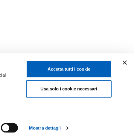
Accetta tutti i cookie
ial
Facebook
Linkedin
Usa solo i cookie necessari
e
Instagram
Youtube
ACY
TikTok
Flickr
ISCRIZIONI 26-27
X
WhatsApp
Mostra dettagli
CONTATTACI