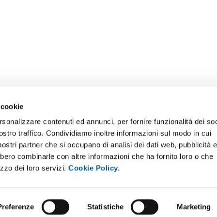
 cookie
rsonalizzare contenuti ed annunci, per fornire funzionalità dei soc
ostro traffico. Condividiamo inoltre informazioni sul modo in cui
ONLINE
NEWSLETTER DI ATENEO
i nostri partner che si occupano di analisi dei dati web, pubblicità 
 E AMICI DELL’UNIVERSITÀ DI
PERSONALE
bbero combinarle con altre informazioni che ha fornito loro o che
A
izzo dei loro servizi.
Cookie Policy.
PROTEZIONE DEI DATI - PRIV
ISTRAZIONE TRASPARENTE
SOSTIENI L'ATENEO
O SOSTENIBILE
Preferenze
Statistiche
Marketing
UFFICIO STAMPA
 E CONCORSI