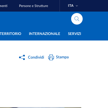
ITA
menti
Persone e Strutture
e
L TERRITORIO
INTERNAZIONALE
SERVIZI
Stampa
Condividi