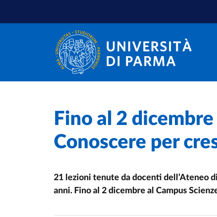
Salta al contenuto principale
Salta a fondo pagina
Home
/
Fino al 2 dicembre
Cerca una notizia
/
Conoscere per cre
21 lezioni tenute da docenti dell’Ateneo d
anni. Fino al 2 dicembre al Campus Scienz