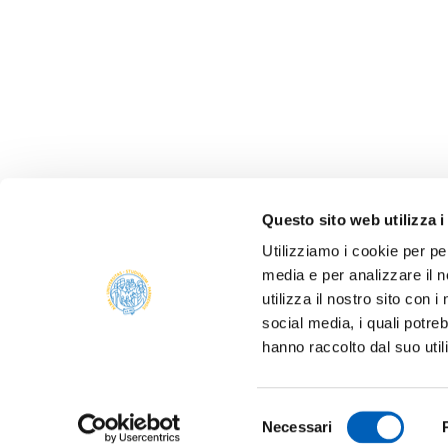
Questo sito web utilizza i
Utilizziamo i cookie per pe
media e per analizzare il n
ALBO 
utilizza il nostro sito con 
ALUMNI
social media, i quali potre
PARM
hanno raccolto dal suo util
Università degli studi di Parma
AMMIN
Via Università, 12 - I 43121 Parma
P.IVA 00308780345
ATENE
Selezione
Tel.
+39 0521 902111
Necessari
del
PEC:
protocollo@pec.unipr.it
BANDI