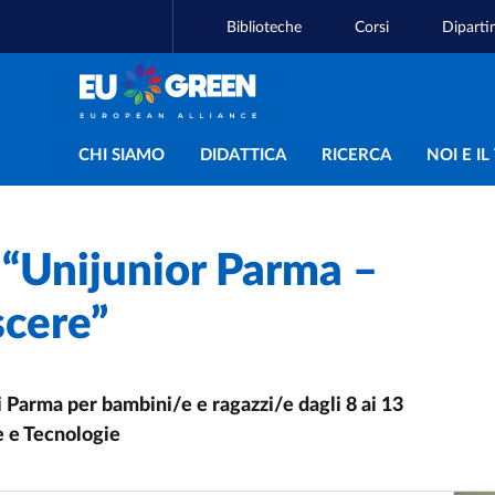
Biblioteche
Corsi
Diparti
Navigazione principal
CHI SIAMO
DIDATTICA
RICERCA
NOI E I
 “Unijunior Parma –
scere”
i Parma per bambini/e e ragazzi/e dagli 8 ai 13
e e Tecnologie