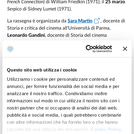
French Connection
) di William Friedkin (1971); il
25 marzo
Serpico
di Sidney Lumet (1971).
La rassegna è organizzata da
Sara Martin
, docente di
Storia e critica del cinema all’Università di Parma,
Leonardo Gandini
, docente di Storia del cinema
all’Università di Modena e Reggio Emilia e all’Università
di Parma, e
Paolo Villa
, docente di Teorie e tecniche
del cinema e dell'audiovisivo all’Università di Parma.
“Per una storia del cinema - L’Università entra in sala” ha
Questo sito web utilizza i cookie
l’obiettivo di portare le studentesse e gli studenti
Utilizziamo i cookie per personalizzare contenuti ed
universitari in sala, affinché possano vedere lì una
annunci, per fornire funzionalità dei social media e per
selezione di film correlati ai programmi dei diversi corsi di
analizzare il nostro traffico. Condividiamo inoltre
“Storia del cinema” che stanno seguendo durante l’anno
informazioni sul modo in cui utilizza il nostro sito con i
accademico, e nello stesso tempo di offrire al pubblico
nostri partner che si occupano di analisi dei dati web,
cittadino la possibilità di fare un piccolo-grande viaggio
pubblicità e social media, i quali potrebbero combinarle
dentro la storia del cinema. Una doppia programmazione
con altre informazioni che ha fornito loro o che hanno
degli stessi titoli, pomeridiana e serale, dà la possibilità di
raccolto dal suo utilizzo dei loro servizi.
Cookie Policy.
seguire la rassegna sia alle studentesse e agli studenti sia