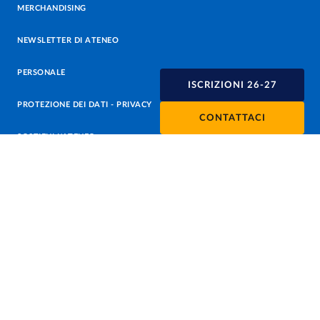
MERCHANDISING
NEWSLETTER DI ATENEO
PERSONALE
ISCRIZIONI 26-27
PROTEZIONE DEI DATI - PRIVACY
CONTATTACI
SOSTIENI L'ATENEO
UFFICIO STAMPA
URP - UFFICIO RELAZIONI CON IL PUBBLICO
Facebook
Instagram
TikTok
X
Linkedin
Youtube
Flickr
WhatsAp
Accessibilità