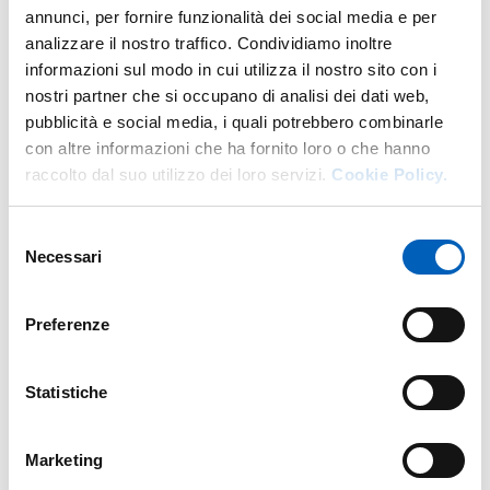
annunci, per fornire funzionalità dei social media e per
traslazionale. La piattaforma sarà validata su due farmaci
analizzare il nostro traffico. Condividiamo inoltre
di uso comune e clinicamente rilevanti,
ibuprofene e
informazioni sul modo in cui utilizza il nostro sito con i
paracetamolo
, con l’obiettivo di predirne il metabolismo
nostri partner che si occupano di analisi dei dati web,
individuale prima della somministrazione. Saranno inoltre
pubblicità e social media, i quali potrebbero combinarle
esplorate applicazioni su altri farmaci fenolici, tra cui
con altre informazioni che ha fornito loro o che hanno
irinotecano, levotiroxina e clorpromazina.
raccolto dal suo utilizzo dei loro servizi.
Cookie Policy.
Il risultato finale sarà un
modulo computazionale
integrabile
nei processi di ricerca e sviluppo
farmaceutico, disponibile come interfaccia web o API,
Selezione
Necessari
con potenziali applicazioni anche nel supporto alle
del
decisioni cliniche.
consenso
Il progetto si basa su un lavoro fortemente
Preferenze
interdisciplinare e sul contributo di diverse competenze
dell’Ateneo. Accanto al prof. Mena saranno coinvolti altri
componenti dell’Unità di Nutrizione umana:
Mirko
Statistiche
Treccani
, pilastro fondamentale della proposta;
Cristiana Mignogna
, dal cui lavoro di tesi dottorale
Marketing
prende avvio il modello predittivo che XENOPRED