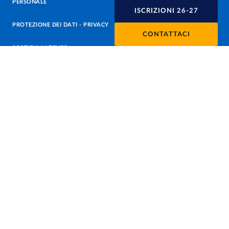
PERSONALE
ISCRIZIONI 26-27
PROTEZIONE DEI DATI - PRIVACY
CONTATTACI
SOSTIENI L'ATENEO
UFFICIO STAMPA
URP - UFFICIO RELAZIONI CON IL PUBBLICO
Facebook
Instagram
TikTok
X
Linkedin
Youtube
Flickr
WhatsAp
Accessibilità
Cookie settings
Informazioni sul sito
Note legali