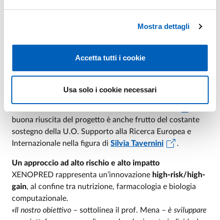
svilupperà ulteriormente;
Claudia Favari
, ricercatrice
del gruppo, che seguirà la componente metabolomica. Il
progetto è inoltre supportato dai docenti
Marco Mor
Mostra dettagli
(Dipartimento di Scienze degli Alimenti e del Farmaco),
Christian Milani
(Dipartimento di Scienze Chimiche,
Accetta tutti i cookie
della Vita e della Sostenibilità Ambientale),
Federico
Bergenti
(Dipartimento di Ingegneria dei Sistemi e
delle Tecnologie Industriali) e dall’U.O. Valorizzazione
Usa solo i cookie necessari
della Ricerca e Promozione dell'Innovazione, in
particolare attraverso il contributo di
Elena Boni
. La
buona riuscita del progetto è anche frutto del costante
sostegno della U.O. Supporto alla Ricerca Europea e
Internazionale nella figura di
Silvia Tavernini
.
Un approccio ad alto rischio e alto impatto
XENOPRED rappresenta un’innovazione
high-risk/high-
gain
, al confine tra nutrizione, farmacologia e biologia
computazionale.
«Il nostro obiettivo
– sottolinea il prof. Mena –
è sviluppare