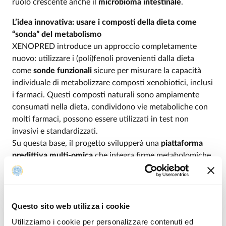
ruolo crescente anche il
microbioma intestinale
.
L’idea innovativa: usare i composti della dieta come
“sonda” del metabolismo
XENOPRED introduce un approccio completamente
nuovo: utilizzare i (poli)fenoli provenienti dalla dieta
come
sonde funzionali
sicure per misurare la capacità
individuale di metabolizzare composti xenobiotici, inclusi
i farmaci. Questi composti naturali sono ampiamente
consumati nella dieta, condividono vie metaboliche con
molti farmaci, possono essere utilizzati in test non
invasivi e standardizzati.
Su questa base, il progetto svilupperà una
piattaforma
predittiva multi-omica
che integra firme metabolomiche
derivate dal metabolismo dei (poli)fenoli, profili genetici
umani (profili di rischio poligenico), e indicatori del
microbioma intestinale (profili di rischio microbiomico).
Questo sito web utilizza i cookie
Dalla ricerca di base a un’applicazione concreta
Utilizziamo i cookie per personalizzare contenuti ed
Il progetto Proof of Concept ha una forte vocazione