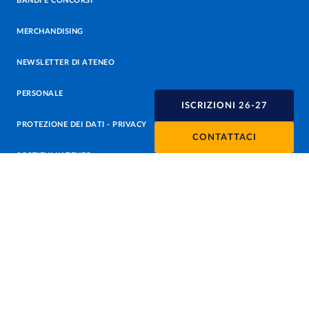
BANDI E CONCORSI
MERCHANDISING
NEWSLETTER DI ATENEO
PERSONALE
ISCRIZIONI 26-27
PROTEZIONE DEI DATI - PRIVACY
CONTATTACI
SOSTIENI L'ATENEO
UFFICIO STAMPA
URP - UFFICIO RELAZIONI CON IL PUBBLICO
Facebook
Instagram
TikTok
X
Linkedin
Youtube
Flickr
WhatsAp