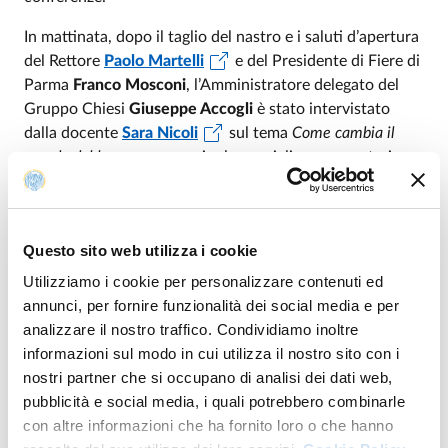
In mattinata,
dopo il taglio del nastro e i saluti d’apertura
del Rettore
Paolo Martelli
e del Presidente di Fiere di
Parma
Franco Mosconi
, l’Amministratore delegato del
Gruppo Chiesi
Giuseppe Accogli
è stato intervistato
dalla docente
Sara Nicoli
sul tema
Come cambia il
mondo del lavoro
, e a seguire la consigliera e segretaria
dell’Associazione Alumni e Amici dell’Università di Parma
Giulia Formici
ha tenuto l’intervento L’
importanza di
fare rete: l’Associazione Alumni & Amici Unipr
. Chiusura di
Questo sito web utilizza i cookie
mattinata con
I trend del mercato del lavoro per i
neolaureati
, presentazione con dati AlmaLaurea a cura
Utilizziamo i cookie per personalizzare contenuti ed
della Prorettrice al Diritto allo studio e ai Servizi agli
annunci, per fornire funzionalità dei social media e per
studenti
Isotta Piazza
e della Responsabile dell’Unità
analizzare il nostro traffico. Condividiamo inoltre
Organizzativa Orientamento e Job Placement dell’Ateneo
informazioni sul modo in cui utilizza il nostro sito con i
Antonella Gerevini
.
nostri partner che si occupano di analisi dei dati web,
pubblicità e social media, i quali potrebbero combinarle
Dalle 14 la sessione pomeridiana, articolata in due
con altre informazioni che ha fornito loro o che hanno
momenti:
Le opportunità di lavoro dell’Università di Parma
,