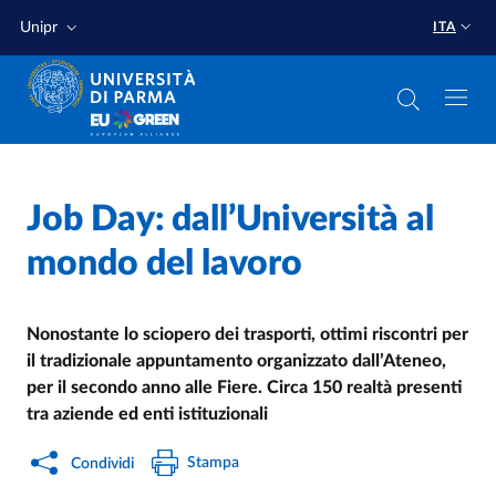
Salta al contenuto principale
Salta a fondo pagina
Unipr
ITA
Home
/
Job Day: dall’Università al
Cerca una notizia
/
mondo del lavoro
Nonostante lo sciopero dei trasporti, ottimi riscontri per
il tradizionale appuntamento organizzato dall’Ateneo,
per il secondo anno alle Fiere. Circa 150 realtà presenti
tra aziende ed enti istituzionali
Stampa
Condividi