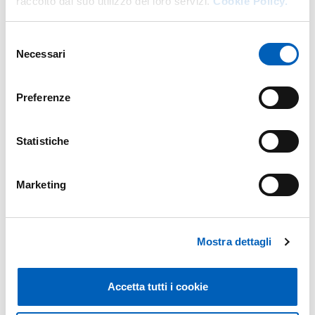
raccolto dal suo utilizzo dei loro servizi.
Cookie Policy.
a cura dell’Area Personale e Organizzazione dell’Ateneo,
e
Business Model You. Definire la propria identità
Selezione
professionale
, workshop a cura di
Rossella Lombardozzi
di
Necessari
del
ART-ER (Unità Competenze e Territori per l’Innovazione).
consenso
Preferenze
Statistiche
Marketing
Mostra dettagli
Accetta tutti i cookie