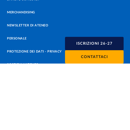
MERCHANDISING
NEWSLETTER DI ATENEO
PERSONALE
ISCRIZIONI 26-27
PROTEZIONE DEI DATI - PRIVACY
CONTATTACI
SOSTIENI L'ATENEO
UFFICIO STAMPA
URP - UFFICIO RELAZIONI CON IL PUBBLICO
Facebook
Instagram
TikTok
X
Linkedin
Youtube
Flickr
WhatsAp