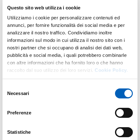
del progetto.
Questo sito web utilizza i cookie
Utilizziamo i cookie per personalizzare contenuti ed
COMUNE DI PARMA
– In qualità di capofila di progetto
annunci, per fornire funzionalità dei social media e per
coordinerà le attività dei partner e sarà responsabile della
analizzare il nostro traffico. Condividiamo inoltre
gestione finanziaria e della rendicontazione del progetto.
informazioni sul modo in cui utilizza il nostro sito con i
Curerà i rapporti con l’Agenzia Italiana per la
nostri partner che si occupano di analisi dei dati web,
Cooperazione allo Sviluppo e tutte le attività di
pubblicità e social media, i quali potrebbero combinarle
comunicazione relative al progetto
.
con altre informazioni che ha fornito loro o che hanno
PARMAALIMENTA -
Parmaalimenta coordinerà le
raccolto dal suo utilizzo dei loro servizi.
Cookie Policy.
attività di progetto che si svolgeranno a Bujumbura e
darà supporto tecnico e logistico ai partner. Gestirà,
Selezione
assieme al Comune di Bujumbura, la costruzione della
Necessari
del
sede del Consorzio del Pomodoro e seguirà i passaggi
consenso
necessari alla sua costituzione legale. Selezionerà,
Preferenze
assieme ai partner locali, i partecipanti alle formazioni
previste dal progetto e metterà a disposizione formatori,
spazi, laboratori, macchinari e attrezzature per le attività
Statistiche
in loco.