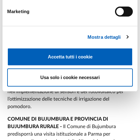
AZIENDA AGRARIA SPERIMENTALE
STUARD
- Gli
Marketing
agronomi di Azienda Agraria Sperimentale Stuard
supporteranno la strutturazione del consorzio di filiera
del pomodoro a Bujumbura, e predisporranno una
champ
Mostra dettagli
école
per la sperimentazione e formazione continua.
Grazie alle diverse missioni previste
in loco
, i tecnici di
Azienda Stuard selezioneranno con gli agronomi locali le
Accetta tutti i cookie
varietà più idonee alle condizioni pedoclimatiche,
individueranno colture per la rotazione studiandone il
potenziale produttivo e di sostenibilità. Azienda Stuard,
Usa solo i cookie necessari
infine, supporterà i partner scientifici
nell’implementazione di sensori e del fotovoltaico per
l’ottimizzazione delle tecniche di irrigazione del
pomodoro.
COMUNE DI BUJUMBURA E PROVINCIA DI
BUJUMBURA RURALE -
Il Comune di Bujumbura
predisporrà una visita istituzionale a Parma per