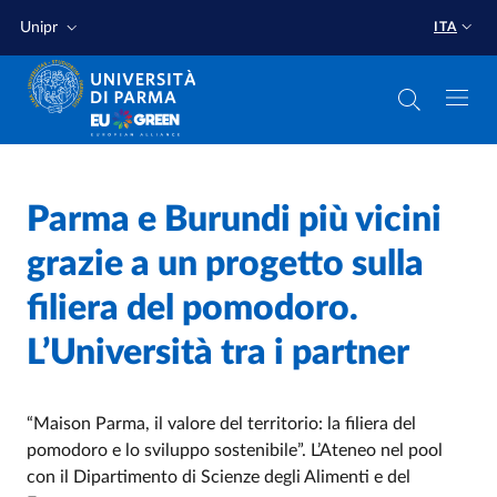
Salta al contenuto principale
Salta a fondo pagina
Unipr
ITA
Home
/
Parma e Burundi più vicini
Cerca una notizia
/
grazie a un progetto sulla
filiera del pomodoro.
L’Università tra i partner
“Maison Parma, il valore del territorio: la filiera del
pomodoro e lo sviluppo sostenibile”. L’Ateneo nel pool
con il Dipartimento di Scienze degli Alimenti e del