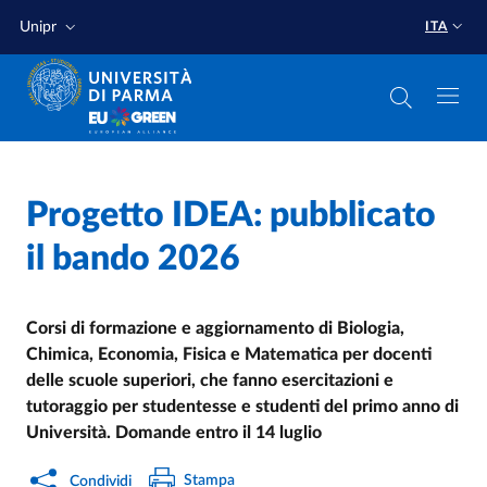
Salta al contenuto principale
Salta a fondo pagina
Unipr
ITA
Home
/
Progetto IDEA: pubblicato
Cerca una notizia
/
il bando 2026
Corsi di formazione e aggiornamento di Biologia,
Chimica, Economia, Fisica e Matematica per docenti
delle scuole superiori, che fanno esercitazioni e
tutoraggio per studentesse e studenti del primo anno di
Università. Domande entro il 14 luglio
Stampa
Condividi