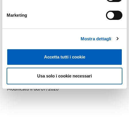
Possono partecipare alla selezione docenti delle scuole
superiori con rapporto di lavoro a tempo indeterminato o
Marketing
determinato e docenti in quiescenza.
La domanda di partecipazione deve essere inviata entro
il 14 luglio
all’indirizzo e-mail
protocollo@unipr.it
Mostra dettagli
Testo completo del
bando
e
fac-simile della domanda di
Accetta tutti i cookie
partecipazione
Info e contatti
Usa solo i cookie necessari
Modificato il
08/07/2026