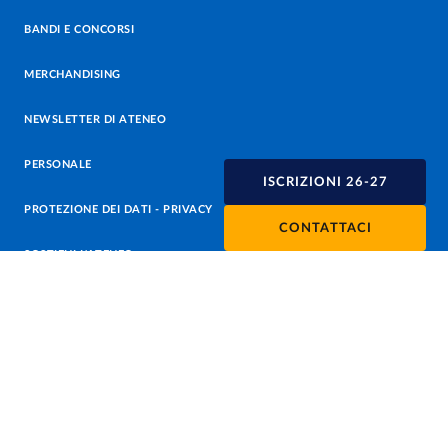
BANDI E CONCORSI
MERCHANDISING
NEWSLETTER DI ATENEO
PERSONALE
ISCRIZIONI 26-27
PROTEZIONE DEI DATI - PRIVACY
CONTATTACI
SOSTIENI L'ATENEO
UFFICIO STAMPA
URP - UFFICIO RELAZIONI CON IL PUBBLICO
Facebook
Instagram
TikTok
X
Linkedin
Youtube
Flickr
WhatsAp