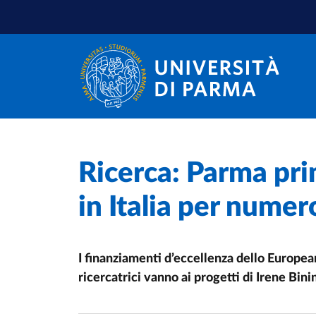
Salta al contenuto principale
Salta a fondo pagina
Home
/
Ricerca: Parma pri
Cerca una notizia
/
in Italia per numer
I finanziamenti d’eccellenza dello Europea
ricercatrici vanno ai progetti di Irene Bini