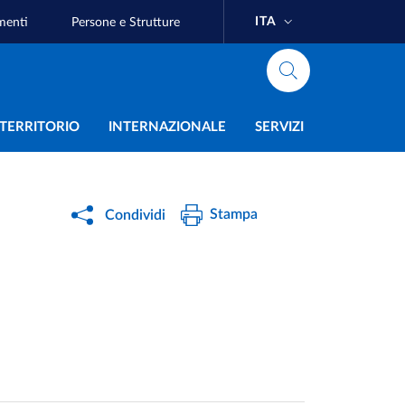
ITA
menti
Persone e Strutture
e
L TERRITORIO
INTERNAZIONALE
SERVIZI
Stampa
Condividi