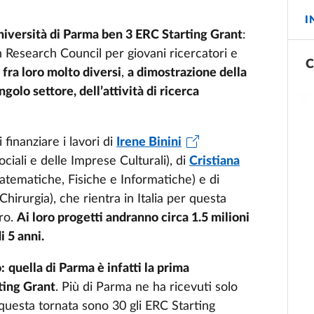
I
niversità di Parma ben 3 ERC Starting Grant
:
n Research Council per giovani ricercatori e
C
 fra loro molto diversi
,
a dimostrazione della
golo settore, dell’attività di ricerca
finanziare i lavori di
Irene Binini
ciali e delle Imprese Culturali), di
Cristiana
tematiche, Fisiche e Informatiche) e di
irurgia), che rientra in Italia per questa
ero.
Ai loro progetti andranno circa 1.5 milioni
 5 anni.
:
quella di Parma è infatti la prima
ting Grant
. Più di Parma ne ha ricevuti solo
questa tornata sono 30 gli ERC Starting