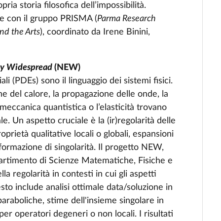
ria storia filosofica dell’impossibilità.
ne con il gruppo PRISMA (
Parma Research
nd the Arts
), coordinato da Irene Binini,
ity Widespread
(NEW)
ali (PDEs) sono il linguaggio dei sistemi fisici.
 del calore, la propagazione delle onde, la
 meccanica quantistica o l’elasticità trovano
. Un aspetto cruciale è la (ir)regolarità delle
rietà qualitative locali o globali, espansioni
 formazione di singolarità. Il progetto NEW,
partimento di Scienze Matematiche, Fisiche e
la regolarità in contesti in cui gli aspetti
esto include analisi ottimale data/soluzione in
araboliche, stime dell'insieme singolare in
er operatori degeneri o non locali. I risultati