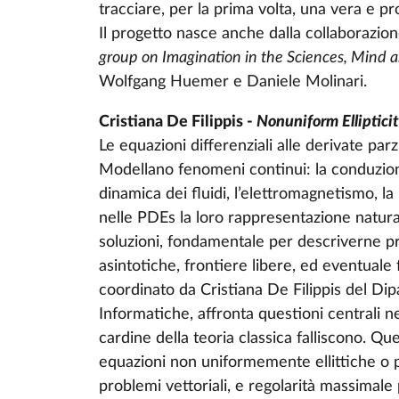
tracciare, per la prima volta, una vera e prop
Il progetto nasce anche dalla collaborazio
group on Imagination in the Sciences, Mind a
Wolfgang Huemer e Daniele Molinari.
Cristiana De Filippis -
Nonuniform Elliptic
Le equazioni differenziali alle derivate parzi
Modellano fenomeni continui: la conduzione
dinamica dei fluidi, l’elettromagnetismo, la
nelle PDEs la loro rappresentazione naturale
soluzioni, fondamentale per descriverne prop
asintotiche, frontiere libere, ed eventuale
coordinato da Cristiana De Filippis del Di
Informatiche, affronta questioni centrali nel
cardine della teoria classica falliscono. Qu
equazioni non uniformemente ellittiche o p
problemi vettoriali, e regolarità massimale p