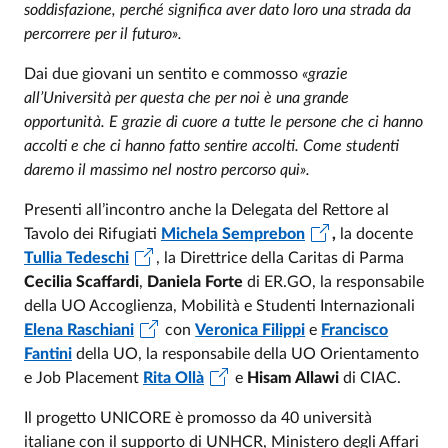
soddisfazione, perché significa aver dato loro una strada da
percorrere per il futuro».
Dai due giovani un sentito e commosso
«grazie
all’Università per questa che per noi è una grande
opportunità. E grazie di cuore a tutte le persone che ci hanno
accolti e che ci hanno fatto sentire accolti. Come studenti
daremo il massimo nel nostro percorso qui».
Presenti all’incontro anche la Delegata del Rettore al
Tavolo dei Rifugiati
Michela Semprebon
,
la docente
Tullia Tedeschi
, la Direttrice della Caritas di Parma
Cecilia Scaffardi
,
Daniela Forte
di ER.GO, la responsabile
della UO Accoglienza, Mobilità e Studenti Internazionali
Elena Raschiani
con
Veronica Filippi
e
Francisco
Fantini
della UO, la responsabile della UO Orientamento
e Job Placement
Rita Ollà
e
Hisam Allawi
di CIAC.
Il progetto UNICORE è promosso da 40 università
italiane con il supporto di UNHCR, Ministero degli Affari