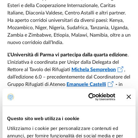
Esteri e della Cooperazione Internazionale, Caritas
Italiane, Diaconia Valdese, Centro Astalli e altri partner.
Ha aperto corridoi universitari da diversi paesi: Kenya,
Mozambico, Niger, Nigeria, Sudafrica, Tanzania, Uganda,
Zambia e Zimbabwe, Etiopia, Malawi, Namibia, oltre a un
nuovo corridoio dall’India.
L’Università di Parma vi partecipa dalla quarta edizione
.
L’iniziativa è coordinata per Unipr dalla Delegata del
Rettore al Tavolo dei Rifugiati
Michela Semprebon
,
dall’edizione 6.0 – precedentemente dal Coordinatore del
Gruppo Rifugiati di Ateneo
Emanuele Castelli
-
in
stretta collaborazione con il Vicedirettore generale
Michele Nicolosi
, con
Rita Ollà
e con la UO
Accoglienza, Mobilità e Studenti Internazionali
coordinata da
Elena Raschiani
.
Partner locali
Questo sito web utilizza i cookie
dell’Università di Parma per il progetto sono
ER.GO -
Utilizziamo i cookie per personalizzare contenuti ed
Azienda Regionale per il diritto agli studi superiori
annunci, per fornire funzionalità dei social media e per
dell’Emilia-Romagna, Fondazione Caritas Sant’Ilario,