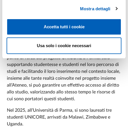
inserimento lavorativo post-laurea. Su questo l’Ateneo
Mostra dettagli
sta lavorando anche con il Delegato del Rettore per
Tirocini e Job Placement
Marco Ieva
e con la
responsabile della UO Tirocini
Simona Tosi
, in
Accetta tutti i cookie
collaborazione con UNHCR e ER.GO, per supportare con
particolare attenzione gli studenti rifugiati nei loro
percorsi post-laurea. Un lavoro di squadra intenso e
Usa solo i cookie necessari
partecipato, in forte sinergia, che rappresenta il vero
punto di forza del progetto UNICORE a Parma: solo
supportando studentesse e studenti nel loro percorso di
studi e facilitando il loro inserimento nel contesto locale,
insieme alle tante realtà coinvolte nel progetto insieme
all’Ateneo, si può garantire un effettivo accesso al diritto
allo studio, valorizzando allo stesso tempo le risorse di
cui sono portatori questi studenti.
Nel 2025, all’Università di Parma, si sono laureati tre
studenti UNICORE, arrivati da Malawi, Zimbabwe e
Uganda.