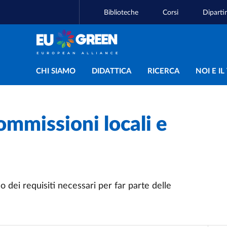
Biblioteche
Corsi
Diparti
Navigazione principal
CHI SIAMO
DIDATTICA
RICERCA
NOI E I
ommissioni locali e
 dei requisiti necessari per far parte delle