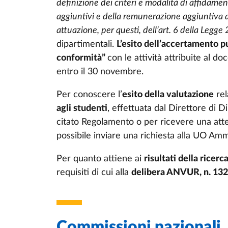
definizione dei criteri e modalità di affidamen
aggiuntivi e della remunerazione aggiuntiva ai 
attuazione, per questi, dell’art. 6 della Legg
dipartimentali.
L’esito dell’accertamento p
conformità”
con le attività attribuite al 
entro il 30 novembre.
Per conoscere l’
esito della valutazione
rel
agli studenti
, effettuata dal Direttore di D
citato Regolamento o per ricevere una attes
possibile inviare una richiesta alla UO Am
Per quanto attiene ai
risultati della ricerc
requisiti di cui alla
delibera ANVUR, n. 132
Commissioni nazionali