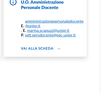
U.O. Amministrazione
Personale Docente
amministrazionepersonaledocente
E.
@unipr.it
,
E.
marina.scapuzzi@unipr.it
P.
sett.persdocente@pec.unipr.it
DI U.O. AMMINISTRAZIONE P
VAI ALLA SCHEDA
CAPUZZI