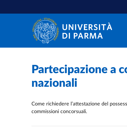
Salta al contenuto principale
Salta a fondo pagina
Home
/
Partecipazione a c
nazionali
Come richiedere l’attestazione del possesso
commissioni concorsuali.