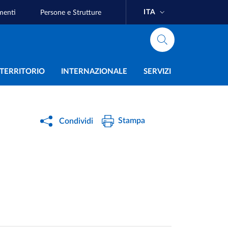
ITA
menti
Persone e Strutture
e
L TERRITORIO
INTERNAZIONALE
SERVIZI
Stampa
Condividi