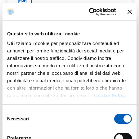
PDF
Questo sito web utilizza i cookie
ALLEGATO 3 - NORME COMPORTAMENTO
Utilizziamo i cookie per personalizzare contenuti ed
PDF
STUDENTI
annunci, per fornire funzionalità dei social media e per
analizzare il nostro traffico. Condividiamo inoltre
informazioni sul modo in cui utilizza il nostro sito con i
nostri partner che si occupano di analisi dei dati web,
pubblicità e social media, i quali potrebbero combinarle
con altre informazioni che ha fornito loro o che hanno
ALLEGATO 4 - DEFIBRILLATORI
PDF
raccolto dal suo utilizzo dei loro servizi.
Cookie Policy.
Selezione
Necessari
del
consenso
Preferenze
Modificato il
02/07/2026