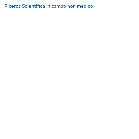
Ricerca Scientifica in campo non medico
SOSTIENI L'ATENEO
UFFICIO STAMPA
URP - UFFICIO RELAZIONI CON IL PUBBLICO
Facebook
Instagram
TikTok
X
Linkedin
Youtube
Flickr
WhatsAp
Accessibilità
Cookie settings
Informazioni sul sito
Note legali
Privacy policy