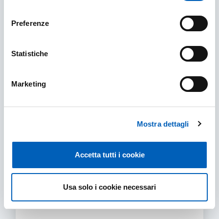
consenso
DIRITTI DEGLI INTERESSATI (PRIVACY)
SCOPRI DI PIÙ
Preferenze
Statistiche
Marketing
Mostra dettagli
Accetta tutti i cookie
FAQ GDPR (Privacy)
Usa solo i cookie necessari
Approfondimenti su [1] GDPR in generale, [2]
Questionari e Sondaggi, [3] Trattamento dei dati
nell'ambito della Ricerca