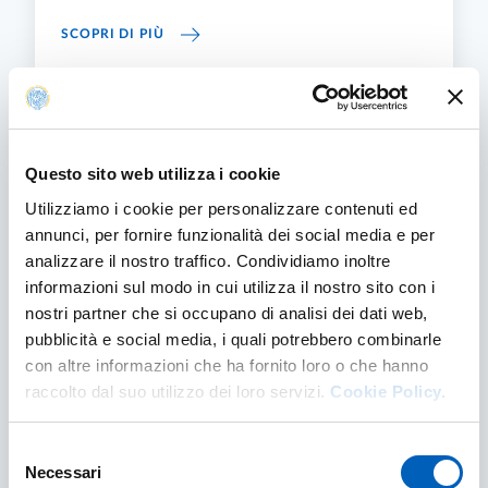
PRIVACY E PROTEZIONE DEI DATI
SCOPRI DI PIÙ
Questo sito web utilizza i cookie
Utilizziamo i cookie per personalizzare contenuti ed
annunci, per fornire funzionalità dei social media e per
analizzare il nostro traffico. Condividiamo inoltre
informazioni sul modo in cui utilizza il nostro sito con i
nostri partner che si occupano di analisi dei dati web,
pubblicità e social media, i quali potrebbero combinarle
con altre informazioni che ha fornito loro o che hanno
Diritti degli Interessati (Privacy)
raccolto dal suo utilizzo dei loro servizi.
Cookie Policy.
I diritti delle persone a cui si riferiscono i dati
personali sono disciplinati dagli artt. 15-22 del
Selezione
Regolamento UE 2016/679. L'interessato ha
Necessari
del
diritto di: