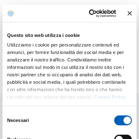
E.
cpta@unipr.it
Questo sito web utilizza i cookie
Utilizziamo i cookie per personalizzare contenuti ed
annunci, per fornire funzionalità dei social media e per
analizzare il nostro traffico. Condividiamo inoltre
informazioni sul modo in cui utilizza il nostro sito con i
nostri partner che si occupano di analisi dei dati web,
Modificato il
18/06/2025
pubblicità e social media, i quali potrebbero combinarle
con altre informazioni che ha fornito loro o che hanno
raccolto dal suo utilizzo dei loro servizi.
Cookie Policy.
Selezione
Contenuti correlati
Necessari
del
consenso