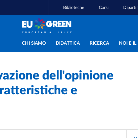
Biblioteche
Corsi
Diparti
Navigazione principal
CHI SIAMO
DIDATTICA
RICERCA
NOI E I
vazione dell'opinione
ratteristiche e