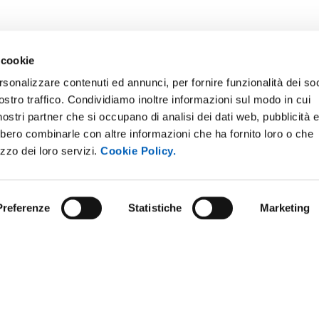
 cookie
rsonalizzare contenuti ed annunci, per fornire funzionalità dei soc
ostro traffico. Condividiamo inoltre informazioni sul modo in cui
ONLINE
NEWSLETTER DI ATENEO
i nostri partner che si occupano di analisi dei dati web, pubblicità 
 E AMICI DELL’UNIVERSITÀ DI
PERSONALE
bbero combinarle con altre informazioni che ha fornito loro o che
A
izzo dei loro servizi.
Cookie Policy.
PROTEZIONE DEI DATI - PRIV
ISTRAZIONE TRASPARENTE
SOSTIENI L'ATENEO
O SOSTENIBILE
Preferenze
Statistiche
Marketing
UFFICIO STAMPA
 E CONCORSI
URP - UFFICIO RELAZIONI CON
ANDISING
PUBBLICO
Note legali
Privacy policy
Social media policy