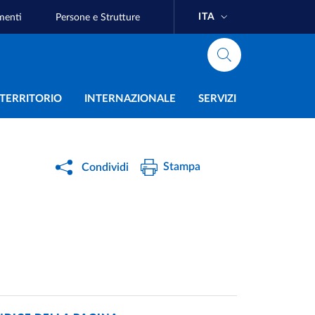
ITA
menti
Persone e Strutture
e
L TERRITORIO
INTERNAZIONALE
SERVIZI
Stampa
Condividi