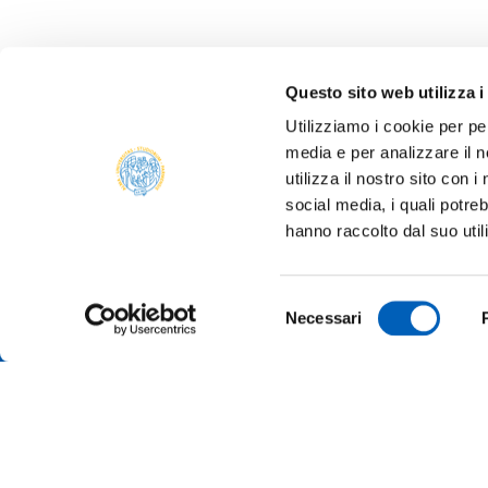
Questo sito web utilizza i
Utilizziamo i cookie per pe
media e per analizzare il n
ALBO 
utilizza il nostro sito con 
ALUMNI
social media, i quali potre
PARM
hanno raccolto dal suo util
Università degli studi di Parma
AMMIN
Via Università, 12 - I 43121 Parma
P.IVA 00308780345
ATENE
Selezione
Tel.
+39 0521 902111
Necessari
del
PEC:
protocollo@pec.unipr.it
BANDI
consenso
MERCH
Accessibilità
Cookie settings
Informazioni sul sito