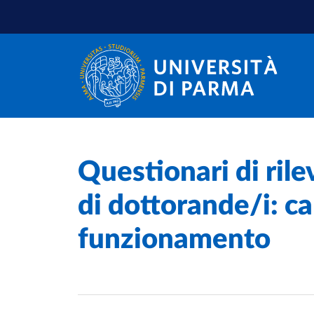
Salta al contenuto principale
Salta a fondo pagina
Home
/
Questionari di rile
di dottorande/i: ca
funzionamento