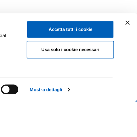
Accetta tutti i cookie
ial
Facebook
Linkedin
Usa solo i cookie necessari
e
Instagram
Youtube
ACY
TikTok
Flickr
ISCRIZIONI 26-27
X
WhatsApp
Mostra dettagli
CONTATTACI
 IL