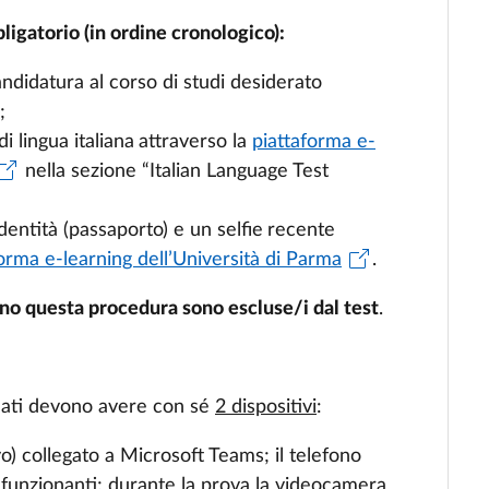
ligatorio (in ordine cronologico):
andidatura al corso di studi desiderato
;
di lingua italiana
attraverso la
piattaforma e-
nella sezione “Italian Language Test
identità (passaporto) e un selfie
recente
orma e-learning dell’Università di Parma
.
ano questa procedura sono escluse/i dal test
.
didati devono avere con sé
2 dispositivi
:
vo) collegato a Microsoft Teams; il telefono
unzionanti; durante la prova la videocamera