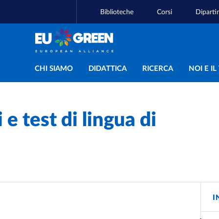
Biblioteche
Corsi
Diparti
Navigazione principal
CHI SIAMO
DIDATTICA
RICERCA
NOI E I
 e test di lingua di
I