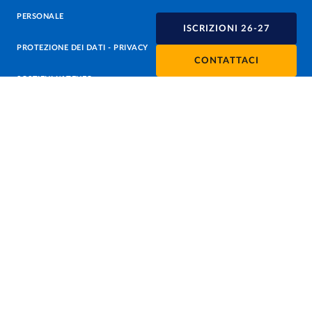
PERSONALE
ISCRIZIONI 26-27
PROTEZIONE DEI DATI - PRIVACY
CONTATTACI
SOSTIENI L'ATENEO
UFFICIO STAMPA
URP - UFFICIO RELAZIONI CON IL PUBBLICO
Facebook
Instagram
TikTok
X
Linkedin
Youtube
Flickr
WhatsAp
Accessibilità
Cookie settings
Informazioni sul sito