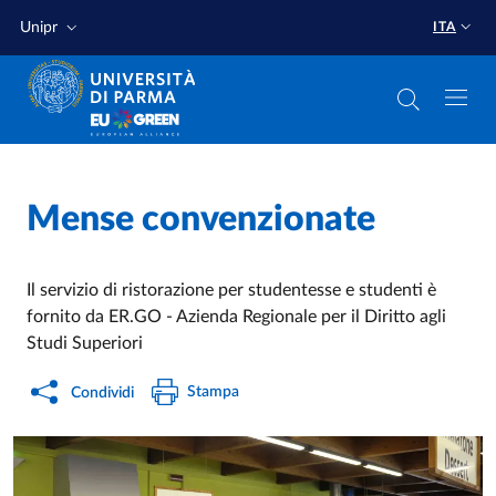
Salta al contenuto principale
Salta a fondo pagina
Unipr
ITA
Home
/
Mense convenzionate
Il servizio di ristorazione per studentesse e studenti è
fornito da ER.GO - Azienda Regionale per il Diritto agli
Studi Superiori
Stampa
Condividi