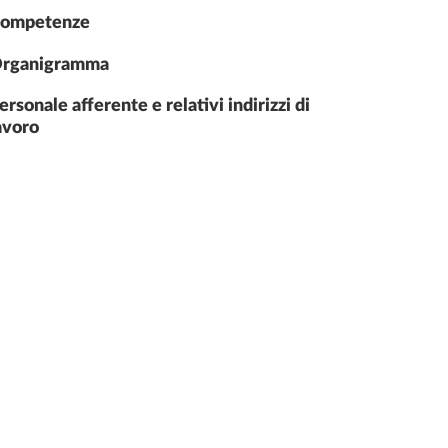
ompetenze
rganigramma
ersonale afferente e relativi indirizzi di
avoro