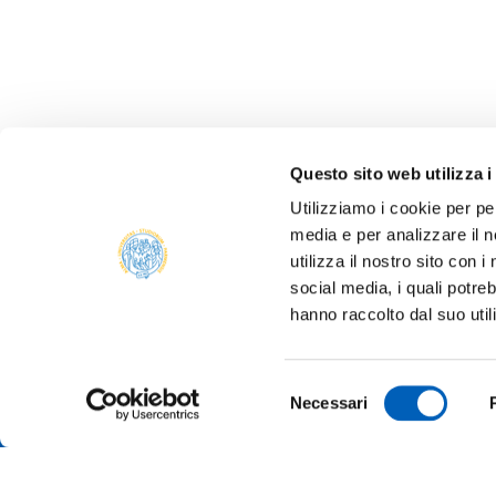
Questo sito web utilizza i
Utilizziamo i cookie per pe
media e per analizzare il n
utilizza il nostro sito con 
social media, i quali potre
ALBO 
hanno raccolto dal suo util
ALUMNI
PARM
Università degli studi di Parma
Selezione
AMMIN
Necessari
Via Università, 12 - I 43121 Parma
del
P.IVA 00308780345
ATENE
consenso
Tel.
+39 0521 902111
PEC:
protocollo@pec.unipr.it
BANDI