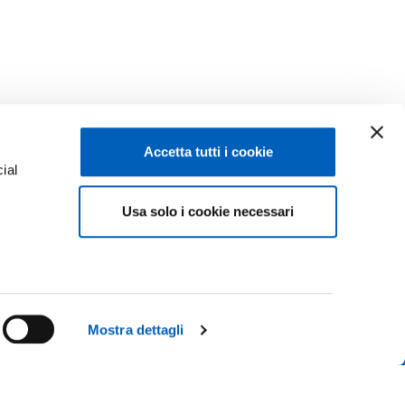
Accetta tutti i cookie
ial
Usa solo i cookie necessari
e
Facebook
Linkedin
Instagram
Youtube
ISCRIZIONI 26-27
ACY
TikTok
Flickr
Mostra dettagli
CONTATTACI
X
WhatsApp
 IL