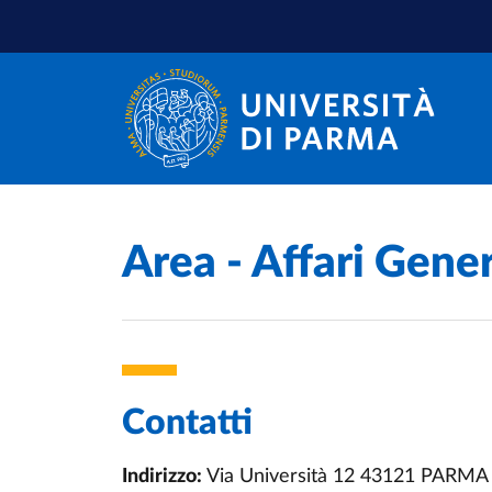
Salta al contenuto principale
Salta a fondo pagina
Area - Affari Gener
Contatti
Indirizzo:
Via Università 12 43121 PARMA