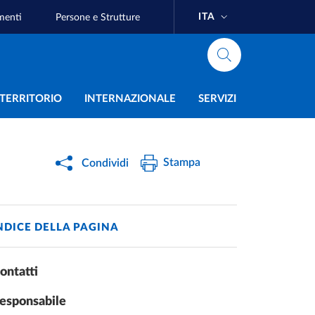
ITA
menti
Persone e Strutture
e
L TERRITORIO
INTERNAZIONALE
SERVIZI
Stampa
Condividi
NDICE DELLA PAGINA
ontatti
esponsabile