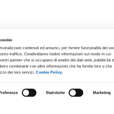
 cookie
rsonalizzare contenuti ed annunci, per fornire funzionalità dei soc
ostro traffico. Condividiamo inoltre informazioni sul modo in cui
i nostri partner che si occupano di analisi dei dati web, pubblicità 
bbero combinarle con altre informazioni che ha fornito loro o che
ONLINE
NEWSLETTER DI ATENEO
izzo dei loro servizi.
Cookie Policy.
 E AMICI DELL’UNIVERSITÀ DI
PERSONALE
A
PROTEZIONE DEI DATI - PRIV
ISTRAZIONE TRASPARENTE
Preferenze
Statistiche
Marketing
SOSTIENI L'ATENEO
O SOSTENIBILE
UFFICIO STAMPA
 E CONCORSI
URP - UFFICIO RELAZIONI CON