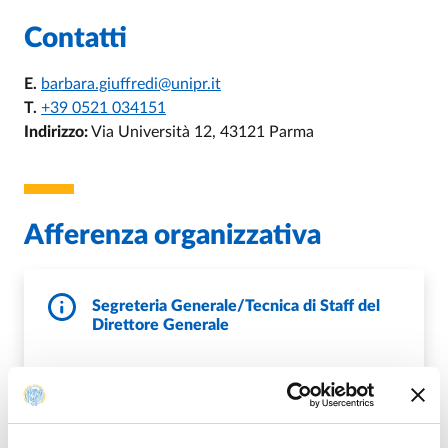
Contatti
E.
barbara.giuffredi@unipr.it
T.
+39 0521 034151
Indirizzo:
Via Università 12, 43121 Parma
Afferenza organizzativa
Segreteria Generale/Tecnica di Staff del
Direttore Generale
T.
+39 0521 034151
E.
direzione.generale@unipr.it
P.
direz.amminist@pec.unipr.it