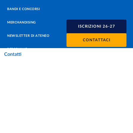
BANDI E CONCORSI
MERCHANDISING
ISCRIZIONI 26-27
NEWSLETTER DI ATENEO
CONTATTACI
PERSONALE
Contatti
PROTEZIONE DEI DATI - PRIVACY
SOSTIENI L'ATENEO
UFFICIO STAMPA
URP - UFFICIO RELAZIONI CON IL PUBBLICO
Facebook
Instagram
TikTok
X
Linkedin
Youtube
Flickr
WhatsAp