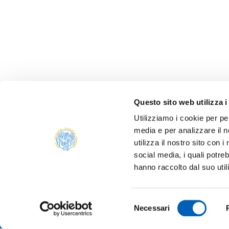
Questo sito web utilizza i
Utilizziamo i cookie per pe
media e per analizzare il n
utilizza il nostro sito con 
social media, i quali potre
ALBO 
hanno raccolto dal suo util
ALUMNI
PARM
Università degli studi di Parma
Selezione
AMMIN
Necessari
Via Università, 12 - I 43121 Parma
del
P.IVA 00308780345
ATENE
consenso