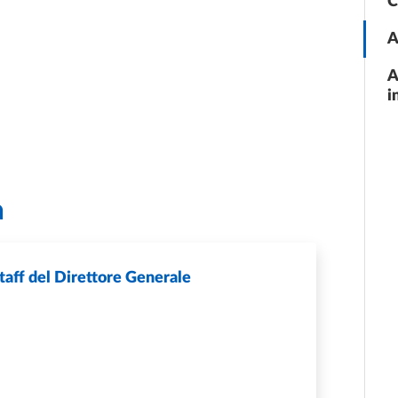
C
A
A
i
a
taff del Direttore Generale