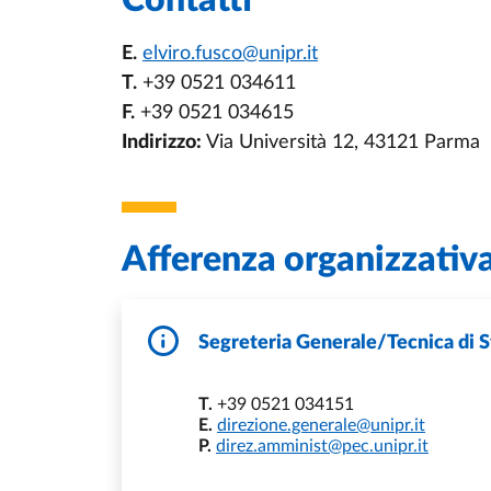
Contatti
E.
elviro.fusco@unipr.it
T.
+39 0521 034611
F.
+39 0521 034615
Indirizzo:
Via Università 12, 43121 Parma
Afferenza organizzativ
Segreteria Generale/Tecnica di S
T.
+39 0521 034151
E.
direzione.generale@unipr.it
P.
direz.amminist@pec.unipr.it