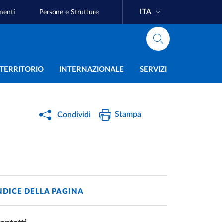
ITA
menti
Persone e Strutture
e
L TERRITORIO
INTERNAZIONALE
SERVIZI
Stampa
Condividi
NDICE DELLA PAGINA