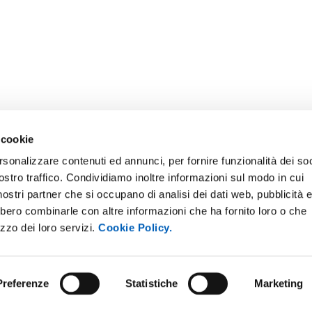
 cookie
rsonalizzare contenuti ed annunci, per fornire funzionalità dei soc
ostro traffico. Condividiamo inoltre informazioni sul modo in cui
i nostri partner che si occupano di analisi dei dati web, pubblicità 
bbero combinarle con altre informazioni che ha fornito loro o che
ONLINE
NEWSLETTER DI ATENEO
izzo dei loro servizi.
Cookie Policy.
 E AMICI DELL’UNIVERSITÀ DI
PERSONALE
A
PROTEZIONE DEI DATI - PRIV
ISTRAZIONE TRASPARENTE
Preferenze
Statistiche
Marketing
SOSTIENI L'ATENEO
O SOSTENIBILE