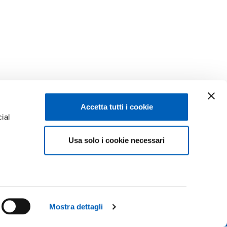
Accetta tutti i cookie
ial
Usa solo i cookie necessari
e
Facebook
Linkedin
Instagram
Youtube
ISCRIZIONI 26-27
ACY
TikTok
Flickr
Mostra dettagli
CONTATTACI
X
WhatsApp