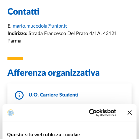
Contatti
E.
mario.mucedola@unipr.it
Indirizzo:
Strada Francesco Del Prato 4/1A, 43121
Parma
Afferenza organizzativa
U.O. Carriere Studenti
E.
carrserv.studenti@unipr.it
P.
sett.carrierestudenti@pec.unipr.it
https://www.unipr.it/ugov/organizationunit/1580
W.
14
Questo sito web utilizza i cookie