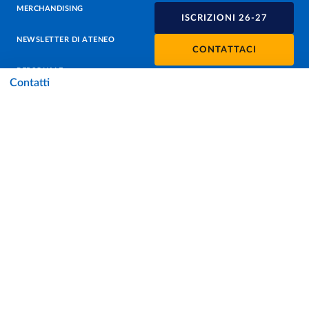
MERCHANDISING
ISCRIZIONI 26-27
NEWSLETTER DI ATENEO
CONTATTACI
PERSONALE
Contatti
PROTEZIONE DEI DATI - PRIVACY
SOSTIENI L'ATENEO
UFFICIO STAMPA
URP - UFFICIO RELAZIONI CON IL PUBBLICO
Facebook
Instagram
TikTok
X
Linkedin
Youtube
Flickr
WhatsAp
Accessibilità