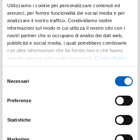
DI U.O. CARRIERE STUDENTI
VAI ALLA SCHEDA
Utilizziamo i cookie per personalizzare contenuti ed
annunci, per fornire funzionalità dei social media e per
analizzare il nostro traffico. Condividiamo inoltre
informazioni sul modo in cui utilizza il nostro sito con i
Altro personale della struttura a questo
nostri partner che si occupano di analisi dei dati web,
indirizzo
pubblicità e social media, i quali potrebbero combinarle
con altre informazioni che ha fornito loro o che hanno
Personale tecnico amministrativo
raccolto dal suo utilizzo dei loro servizi.
Cookie Policy.
Selezione
Necessari
del
consenso
Preferenze
Statistiche
Marketing