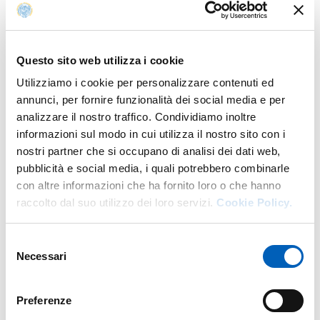
e arti visive (Lenz Teatro, 2025).
· Anno 2: dedicato a workshops ed eventi ibridi volti a
esplorare i processi di riconfigurazione della corporeità
Questo sito web utilizza i cookie
(umana e non) in un tempo/spazio di inter-implicazione
Utilizziamo i cookie per personalizzare contenuti ed
generativa.
annunci, per fornire funzionalità dei social media e per
analizzare il nostro traffico. Condividiamo inoltre
Partenariato e destinatari Partner del progetto è Lenz
informazioni sul modo in cui utilizza il nostro sito con i
Fondazione di Parma, realtà con quarantennale
nostri partner che si occupano di analisi dei dati web,
esperienza come teatro di ricerca, da sempre attenta alle
pubblicità e social media, i quali potrebbero combinarle
tematiche culturali, sociali ed ecologiche legate alla
con altre informazioni che ha fornito loro o che hanno
corporeità non conforme.
raccolto dal suo utilizzo dei loro servizi.
Cookie Policy.
Il progetto è rivolto a comunità studentesca, docenti,
cittadinanza e in particolare a persone appartenenti a
Selezione
minoranze. Obiettivo finale è la diffusione dei saperi
Necessari
del
tramite la co-costruzione della conoscenza, ori
consenso
Preferenze