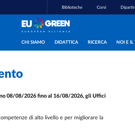
Biblioteche
Corsi
Diparti
Navigazione principal
CHI SIAMO
DIDATTICA
RICERCA
NOI E I
ento
no 08/08/2026 fino al 16/08/2026, gli Uffici
mpetenze di alto livello e per migliorare la