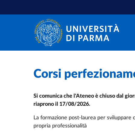
Salta al contenuto principale
Salta a fondo pagina
Home
/
Corsi perfezionam
Si comunica che l'Ateneo è chiuso dal gior
riaprono il 17/08/2026.
La formazione post-laurea per sviluppare co
propria professionalità