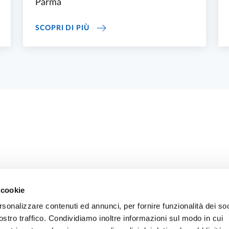
Parma
FEZIONAMENTO 2026/2027
CORSI DI PERFEZIONAMENTO - ISCR
SCOPRI DI PIÙ
 cookie
rsonalizzare contenuti ed annunci, per fornire funzionalità dei soc
ostro traffico. Condividiamo inoltre informazioni sul modo in cui
ONLINE
NEWSLETTER DI ATENEO