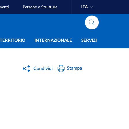
ITA
menti
Persone e Strutture
e
L TERRITORIO
INTERNAZIONALE
SERVIZI
Stampa
Condividi