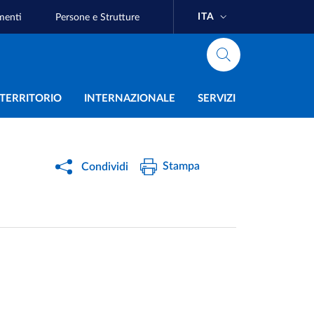
ITA
menti
Persone e Strutture
e
L TERRITORIO
INTERNAZIONALE
SERVIZI
Stampa
Condividi