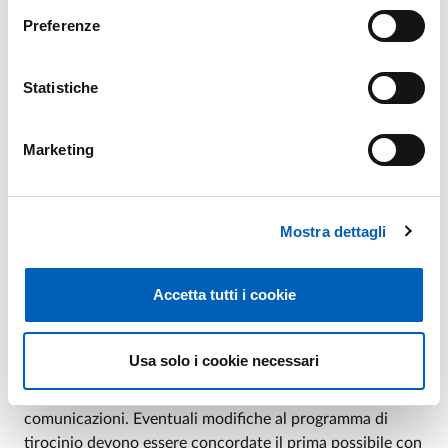
Preferenze
LEARNING AGREEMENT FOR TRAINEESHIPS
NON ERASMUS+
DOCX
Statistiche
Marketing
Mostra dettagli
Prolungare il tirocinio
In caso di prolungamento della mobilità,
è necessario
Accetta tutti i cookie
modificare il Learning Agreement per Tirocinio
.
In tal caso, la Tabella A deve rimanere invariata e le
Usa solo i cookie necessari
modifiche devono essere
descritte nella Tabella A2
. Le
due tabelle devono essere conservate insieme in tutte le
comunicazioni. Eventuali modifiche al programma di
tirocinio devono essere concordate il prima possibile con