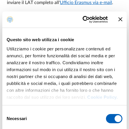
inviare il LAT completo all'
Ufficio Erasmus via e-mail
.
La tua accettazione all'Università di Parma come
tirocinante sarà finalizzata solo una volta che il tuo
Learning Agreement sarà stato completato e approvato
da tutte le parti. Dunque,
è obbligatorio inviarlo
Questo sito web utilizza i cookie
completo prima dell'arrivo a Parma
.
Utilizziamo i cookie per personalizzare contenuti ed
annunci, per fornire funzionalità dei social media e per
analizzare il nostro traffico. Condividiamo inoltre
informazioni sul modo in cui utilizza il nostro sito con i
Modelli di documenti
nostri partner che si occupano di analisi dei dati web,
pubblicità e social media, i quali potrebbero combinarle
con altre informazioni che ha fornito loro o che hanno
raccolto dal suo utilizzo dei loro servizi.
Cookie Policy.
LEARNING AGREEMENT FOR TRAINEESHIPS
ERASMUS
DOCX
Selezione
Necessari
del
consenso