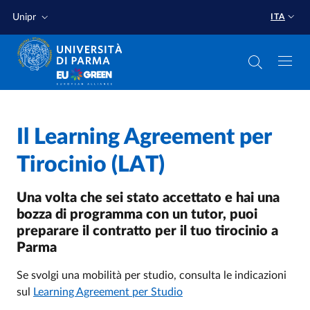
Salta al contenuto principale
Salta a fondo pagina
Unipr
ITA
Home
/
Il Learning Agreement per
Tirocinio (LAT)
Una volta che sei stato accettato e hai una
bozza di programma con un tutor, puoi
preparare il contratto per il tuo tirocinio a
Parma
Se svolgi una mobilità per studio, consulta le indicazioni
sul
Learning Agreement per Studio