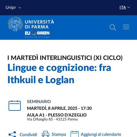
Salta al contenuto principale
Salta a fondo pagina
Unipr
ITA
I MARTEDÌ INTERLINGUISTICI (XI CICLO)
Lingue e cognizione: fra
Ithkuil e Loglan
SEMINARIO
MARTEDÌ, 8 APRILE, 2025 - 17:30
AULA A1 - PLESSO D'AZEGLIO
Via D'Azeglio 85 - 43125 Parma
Stampa
Aggiungi al calendario
Condividi