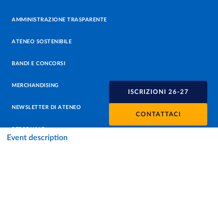
AMMINISTRAZIONE TRASPARENTE
ATENEO SOSTENIBILE
BANDI E CONCORSI
MERCHANDISING
ISCRIZIONI 26-27
NEWSLETTER DI ATENEO
CONTATTACI
PERSONALE
Event description
PROTEZIONE DEI DATI - PRIVACY
SOSTIENI L'ATENEO
UFFICIO STAMPA
URP - UFFICIO RELAZIONI CON IL PUBBLICO