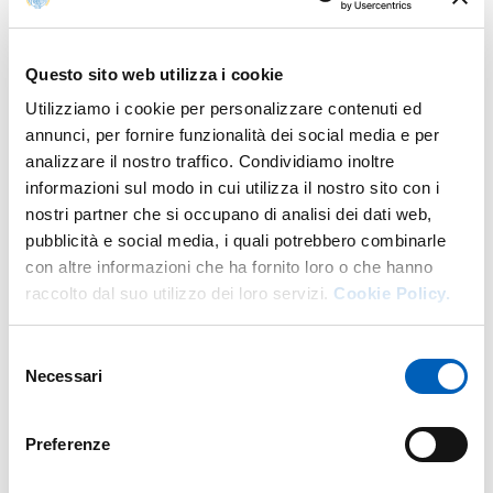
Fa parte di
Questo sito web utilizza i cookie
I martedì interlinguistici (XI ciclo)
Utilizziamo i cookie per personalizzare contenuti ed
annunci, per fornire funzionalità dei social media e per
DA
MARTEDÌ, 8 APRILE, 2025 - 17:30
A
MARTEDÌ, 22 APRILE, 2025 - 17:30
analizzare il nostro traffico. Condividiamo inoltre
informazioni sul modo in cui utilizza il nostro sito con i
AULA A1 - PLESSO D'AZEGLIO
nostri partner che si occupano di analisi dei dati web,
INGRESSO LIBERO FINO ESAURIMENTO POSTI
pubblicità e social media, i quali potrebbero combinarle
con altre informazioni che ha fornito loro o che hanno
raccolto dal suo utilizzo dei loro servizi.
Cookie Policy.
Mappa
Selezione
Necessari
del
consenso
+
−
Preferenze