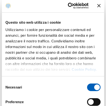
Allegati
Questo sito web utilizza i cookie
Utilizziamo i cookie per personalizzare contenuti ed
annunci, per fornire funzionalità dei social media e per
LOCANDINA E PROGRAMMA
analizzare il nostro traffico. Condividiamo inoltre
PDF
informazioni sul modo in cui utilizza il nostro sito con i
nostri partner che si occupano di analisi dei dati web,
pubblicità e social media, i quali potrebbero combinarle
con altre informazioni che ha fornito loro o che hanno
raccolto dal suo utilizzo dei loro servizi.
Cookie Policy.
Modalità di accesso
Selezione
In presenza: Ingresso libero fino esaurimento posti
Necessari
del
consenso
Preferenze