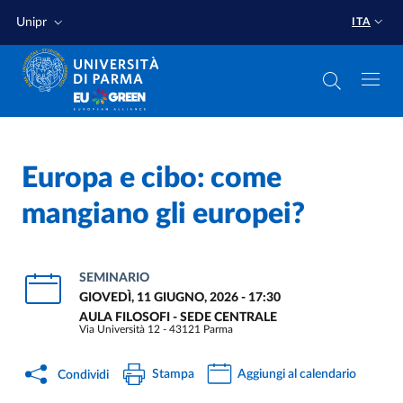
Salta al contenuto principale
Salta a fondo pagina
Unipr
ITA
Europa e cibo: come
mangiano gli europei?
SEMINARIO
GIOVEDÌ, 11 GIUGNO, 2026 - 17:30
AULA FILOSOFI - SEDE CENTRALE
Via Università 12 - 43121 Parma
Stampa
Aggiungi al calendario
Condividi