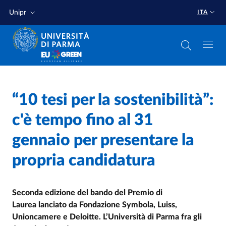
Salta al contenuto principale
Salta a fondo pagina
Unipr
ITA
Home
/
“10 tesi per la sostenibilità”:
Cerca una notizia
/
c'è tempo fino al 31
gennaio per presentare la
propria candidatura
Seconda edizione del bando del Premio di
Laurea lanciato da Fondazione Symbola, Luiss,
Unioncamere e Deloitte. L’Università di Parma fra gli