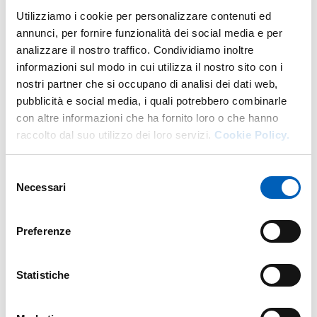
territorio, Architettura e Design - Scienze dell’antichità,
Utilizziamo i cookie per personalizzare contenuti ed
letterarie, artistiche, storiche, filosofiche, pedagogiche e
annunci, per fornire funzionalità dei social media e per
psicologiche - Ingegneria industriale e dell’informazione -
analizzare il nostro traffico. Condividiamo inoltre
Chimica e Biologia - Agraria, Veterinaria e Scienze
informazioni sul modo in cui utilizza il nostro sito con i
forestali - Scienze della Terra - Matematica, Fisica e
nostri partner che si occupano di analisi dei dati web,
Informatica - Medicina.
pubblicità e social media, i quali potrebbero combinarle
con altre informazioni che ha fornito loro o che hanno
È possibile presentare le proprie candidature
fino al 31
raccolto dal suo utilizzo dei loro servizi.
Cookie Policy.
gennaio 2026
sulla piattaforma dedicata accessibile dal
sito della Fondazione Symbola,
nella pagina dedicata
Selezione
. Possono partecipare studentesse e studenti che
Necessari
del
abbiano conseguito la laurea magistrale o magistrale a
consenso
ciclo unico (o titoli equipollenti) negli anni accademici
2022-2023 e 2023-2024.
Preferenze
Alle 10 persone vincitrici è riservato un
premio di 2.000
euro
. È prevista inoltre la possibilità di pubblicare le tesi
Statistiche
sul sito della Fondazione Symbola e renderle così
disponibili a un network di aziende di primo piano nel