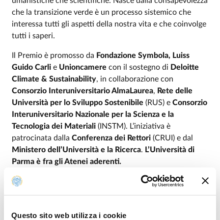
umanistiche che scientifiche. Nasce dalla consapevolezza
che la transizione verde è un processo sistemico che
interessa tutti gli aspetti della nostra vita e che coinvolge
tutti i saperi.
Il Premio è promosso da
Fondazione Symbola, Luiss
Guido Carli
e
Unioncamere
con il sostegno di
Deloitte
Climate & Sustainability
, in collaborazione con
Consorzio Interuniversitario AlmaLaurea
,
Rete delle
Università per lo Sviluppo Sostenibile
(RUS) e
Consorzio
Interuniversitario Nazionale per la Scienza e la
Tecnologia dei Materiali
(INSTM). L’iniziativa è
patrocinata dalla
Conferenza dei Rettori
(CRUI) e dal
Ministero dell’Università e la Ricerca
.
L’Università di
Parma è fra gli Atenei aderenti.
Il concorso è suddiviso in
10 macro aree tematiche
che
raggruppano tutte le discipline di studio delle Università
italiane: Economia e Statistica - Scienze giuridiche,
Questo sito web utilizza i cookie
politiche e sociali - Ingegneria civile, dell’ambiente e del