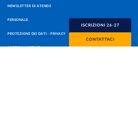
NEWSLETTER DI ATENEO
PERSONALE
ISCRIZIONI 26-27
PROTEZIONE DEI DATI - PRIVACY
CONTATTACI
SOSTIENI L'ATENEO
UFFICIO STAMPA
URP - UFFICIO RELAZIONI CON IL PUBBLICO
Facebook
Instagram
TikTok
X
Linkedin
Youtube
Flickr
WhatsAp
Accessibilità
Cookie settings