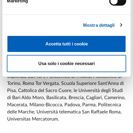
Marketing
panorama nazionale.
La scelta di vincitori e vincitrici sarà affidata a un
Comitato scientifico
composto rappresentanti
Mostra dettagli
istituzionali dei partner del premio e presieduto da
Stefano Zamagni
(Università di Bologna),
Emiliana De
Blasio
(Luiss),
Marco Frey
(Scuola superiore Sant’Anna).
Accetta tutti i cookie
Oltre alla Luiss Guido Carli che ne è promotrice, ad oggi
hanno aderito all’iniziativa altri
22 Atenei
: Bocconi di
Usa solo i cookie necessari
Milano, Ca' Foscari di Venezia, Federico II di Napoli, La
Sapienza, LUMSA, Politecnico di Milano, Politecnico di
Torino, Roma Tor Vergata, Scuola Superiore Sant'Anna di
Pisa, Cattolica del Sacro Cuore, le Università degli Studi
di Bari Aldo Moro, Basilicata, Brescia, Cagliari, Camerino,
Macerata, Milano-Bicocca, Padova, Parma, Politecnica
delle Marche, Università telematica San Raffaele Roma,
Universitas Mercatorum.