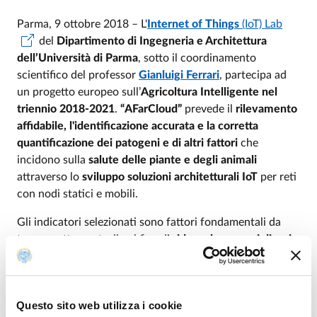
Parma, 9 ottobre 2018 – L'
Internet of Things
(IoT) Lab
del
Dipartimento di Ingegneria e Architettura
dell’Università di Parma
, sotto il coordinamento
scientifico del professor
Gianluigi Ferrari
, partecipa ad
un progetto europeo sull’
Agricoltura Intelligente nel
triennio 2018-2021
.
“AFarCloud”
prevede il
rilevamento
affidabile, l'identificazione accurata e la corretta
quantificazione dei patogeni e di altri fattori
che
incidono sulla
salute delle piante e degli animali
attraverso lo
sviluppo soluzioni architetturali IoT
per reti
con nodi statici e mobili.
Gli indicatori selezionati sono fattori fondamentali da
tenere sotto controllo al fine di
ridurre le spese, i disagi
negli scambi commerciali e persino i rischi per la salute
umana con specifica applicabilità all'agricoltura
intelligente
. I risultati ottenuti con AFarCloud
Questo sito web utilizza i cookie
rafforzeranno inoltre la
posizione di mercato delle