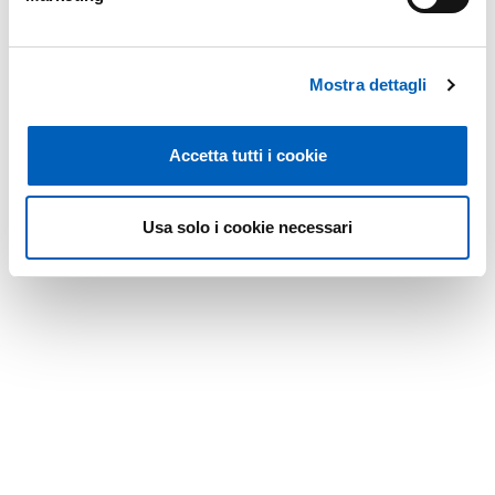
olistici (Finlandia, Spagna e Italia
), che includono scenari
di coltivazione e gestione del bestiame e
8 dimostratori
locali (Lettonia, Svezia, Spagna e Repubblica Ceca)
per
testare funzionalità specifiche e convalidare i risultati del
Mostra dettagli
progetto in location rilevanti situati in diverse regioni
europee
Accetta tutti i cookie
Modificato il
09/10/2018
Usa solo i cookie necessari