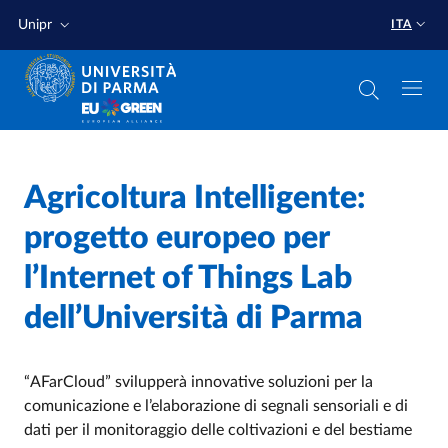
Salta al contenuto principale
Salta a fondo pagina
Unipr
ITA
Home
/
Agricoltura Intelligente:
Cerca una notizia
/
progetto europeo per
l’Internet of Things Lab
dell’Università di Parma
“AFarCloud” svilupperà innovative soluzioni per la
comunicazione e l’elaborazione di segnali sensoriali e di
dati per il monitoraggio delle coltivazioni e del bestiame