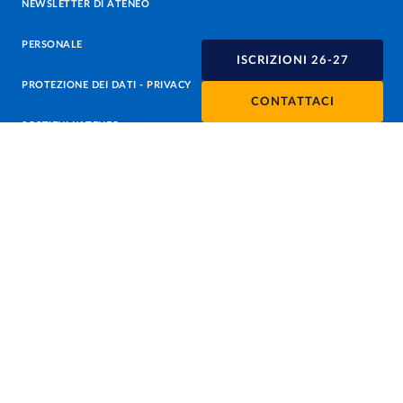
NEWSLETTER DI ATENEO
PERSONALE
ISCRIZIONI 26-27
PROTEZIONE DEI DATI - PRIVACY
CONTATTACI
SOSTIENI L'ATENEO
UFFICIO STAMPA
URP - UFFICIO RELAZIONI CON IL PUBBLICO
Facebook
Instagram
TikTok
X
Linkedin
Youtube
Flickr
WhatsAp
Accessibilità
Cookie settings