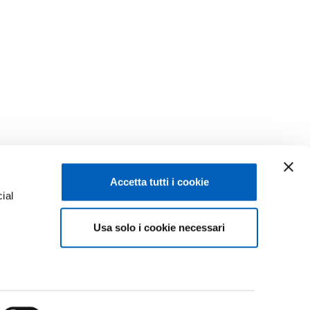
Accetta tutti i cookie
ial
Facebook
Linkedin
Usa solo i cookie necessari
e
Instagram
Youtube
ACY
TikTok
Flickr
ISCRIZIONI 26-27
X
WhatsApp