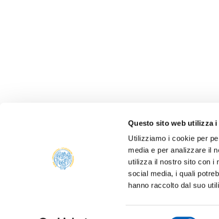
Questo sito web utilizza i
Utilizziamo i cookie per pe
media e per analizzare il n
ALBO 
utilizza il nostro sito con 
ALUMNI
social media, i quali potre
PARM
hanno raccolto dal suo util
Università degli studi di Parma
AMMIN
Via Università, 12 - I 43121 Parma
P.IVA 00308780345
ATENE
Selezione