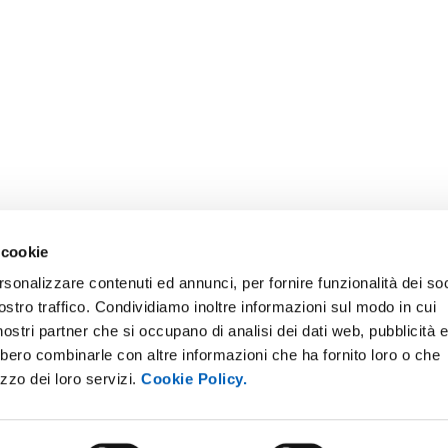
 cookie
rsonalizzare contenuti ed annunci, per fornire funzionalità dei soc
ostro traffico. Condividiamo inoltre informazioni sul modo in cui
ONLINE
NEWSLETTER DI ATENEO
i nostri partner che si occupano di analisi dei dati web, pubblicità 
 E AMICI DELL’UNIVERSITÀ DI
PERSONALE
bbero combinarle con altre informazioni che ha fornito loro o che
A
izzo dei loro servizi.
Cookie Policy.
PROTEZIONE DEI DATI - PRIV
ISTRAZIONE TRASPARENTE
SOSTIENI L'ATENEO
O SOSTENIBILE