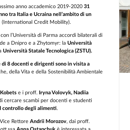
prossimo anno accademico 2019-2020
31
no tra Italia e Ucraina nell’ambito di un
M
(International Credit Mobility).
con l’Università di Parma accordi bilaterali di
ede a Dnipro e a Zhytomyr: la
Università
la
Università Statale Tecnologica (ZSTU).
di 8 docenti e dirigenti sono in visita a
e, della Vita e della Sostenibilità Ambientale
 Kobets
e i proff.
Iryna Volovyk, Nadiia
i cercare scambi per docenti e studenti
 controllo degli alimenti
.
 Vice Rettore
Andrii Morozov
, dai proff.
dott.ssa
Anna Ostapchuk
è interessata a