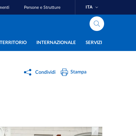
ITA
menti
Persone e Strutture
e
L TERRITORIO
INTERNAZIONALE
SERVIZI
Stampa
Condividi