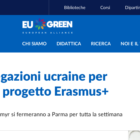
Biblioteche
Corsi
Diparti
Navigazione principal
CHI SIAMO
DIDATTICA
RICERCA
NOI E I
gazioni ucraine per
o progetto Erasmus+
omyr si fermeranno a Parma per tutta la settimana