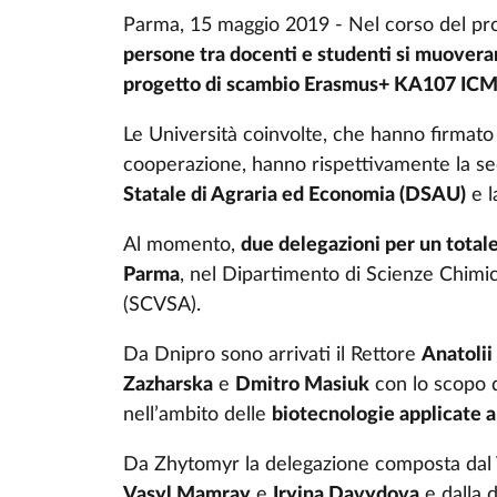
Parma, 15 maggio 2019 - Nel corso del 
persone tra docenti e studenti si muoveran
progetto di scambio Erasmus+ KA107 IC
Le Università coinvolte, che hanno firmato 
cooperazione, hanno rispettivamente la s
Statale di Agraria ed Economia (DSAU)
e 
Al momento,
due delegazioni per un totale 
Parma
, nel Dipartimento di Scienze Chimich
(SCVSA).
Da Dnipro sono arrivati il Rettore
Anatolii
Zazharska
e
Dmitro Masiuk
con lo scopo d
nell’ambito delle
biotecnologie applicate al
Da Zhytomyr la delegazione composta dal
Vasyl Mamray
e
Iryina Davydova
e dalla 