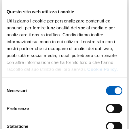
settembre 2026
Questo sito web utilizza i cookie
·
Professioni sanitarie corsi in lingua inglese
(laurea
Utilizziamo i cookie per personalizzare contenuti ed
triennale): Dental hygiene –
giovedì 17 settembre 2026
annunci, per fornire funzionalità dei social media e per
analizzare il nostro traffico. Condividiamo inoltre
·
Medicine and Surgery
(laurea magistrale a ciclo unico,
informazioni sul modo in cui utilizza il nostro sito con i
in lingua inglese) –
martedì 29 settembre 2026
nostri partner che si occupano di analisi dei dati web,
·
Architettura Rigenerazione Sostenibilità
(laurea
pubblicità e social media, i quali potrebbero combinarle
triennale) – entro
mercoledì 30 settembre 2026
(la data
con altre informazioni che ha fornito loro o che hanno
è definita da ciascun Ateneo nel proprio bando;
per
raccolto dal suo utilizzo dei loro servizi.
Cookie Policy.
Unipr due sessioni: 24 luglio e 9 settembre se la prima
sessione non ha esaurito i posti a disposizione
)
Selezione
Necessari
del
·
Scienze infermieristiche e ostetriche
– Profilo
consenso
infermieristico (laurea magistrale delle Professioni
sanitarie) –
lunedì 5 ottobre 2026
.
Preferenze
Con successivi decreti saranno definiti dal MUR il
numero dei posti disponibili, le modalità e i contenuti
Statistiche