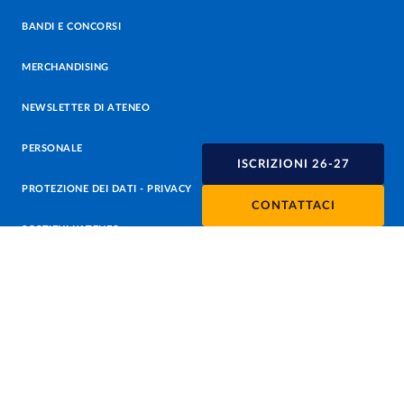
BANDI E CONCORSI
MERCHANDISING
NEWSLETTER DI ATENEO
PERSONALE
ISCRIZIONI 26-27
PROTEZIONE DEI DATI - PRIVACY
CONTATTACI
SOSTIENI L'ATENEO
UFFICIO STAMPA
URP - UFFICIO RELAZIONI CON IL PUBBLICO
Facebook
Instagram
TikTok
X
Linkedin
Youtube
Flickr
WhatsAp