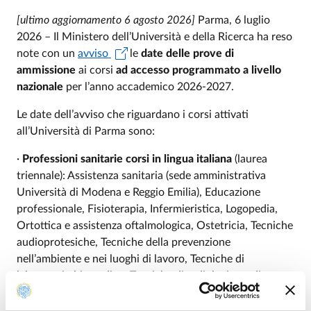
[ultimo aggiornamento 6 agosto 2026]
Parma, 6 luglio
2026 – Il Ministero dell’Università e della Ricerca ha reso
note con un
avviso
le
date delle prove di
ammissione
ai corsi
ad accesso programmato a livello
nazionale
per l’anno accademico 2026-2027.
Le date dell’avviso che riguardano i corsi attivati
all’Università di Parma sono:
·
Professioni sanitarie corsi in lingua italiana
(laurea
triennale): Assistenza sanitaria (sede amministrativa
Università di Modena e Reggio Emilia), Educazione
professionale, Fisioterapia, Infermieristica, Logopedia,
Ortottica e assistenza oftalmologica, Ostetricia, Tecniche
audioprotesiche, Tecniche della prevenzione
nell’ambiente e nei luoghi di lavoro, Tecniche di
laboratorio biomedico, Tecniche di radiologia medica, per
immagini e radioterapia, Terapia della neuro e
psicomotricità dell’età evolutiva) –
mercoledì 16