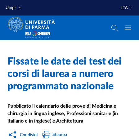
Salta al contenuto principale
Salta a fondo pagina
Unipr
ITA
Home
/
Fissate le date dei test dei
Cerca una notizia
/
corsi di laurea a numero
programmato nazionale
Pubblicato il calendario delle prove di Medicina e
chirurgia in lingua inglese, Professioni sanitarie (in
italiano e in inglese) e Architettura
Stampa
Condividi