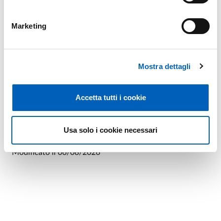
delle prove di ammissione. Tutte le informazioni saranno
pubblicate
sul sito web di Ateneo
.
Marketing
Si sottolinea che questo avviso del MUR non riguarda i
Mostra dettagli
corsi in lingua italiana in Medicina e Chirurgia,
Odontoiatria e Protesi dentaria e Medicina Veterinaria,
per i quali è confermato il semestre aperto. Sul
Accetta tutti i cookie
semestre aperto si è in attesa di informazioni dal
Ministero.
Usa solo i cookie necessari
Modificato il
06/08/2026