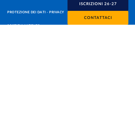
ISCRIZIONI 26-27
PROTEZIONE DEI DATI - PRIVACY
CONTATTACI
SOSTIENI L'ATENEO
UFFICIO STAMPA
URP - UFFICIO RELAZIONI CON IL PUBBLICO
Facebook
Instagram
TikTok
X
Linkedin
Youtube
Flickr
WhatsAp
Accessibilità
Cookie settings
Informazioni sul sito
Note legali