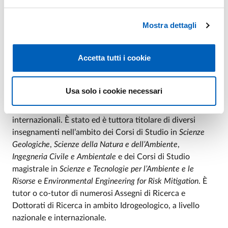
d’Area.
Mostra dettagli
È responsabile scientifico di numerosi progetti di ricerca
nazionali e internazionali. È responsabile scientifico di
diverse decine di progetti di ricerca industriali finanziati
Accetta tutti i cookie
da aziende private, da società private di consulenza
ambientale e da enti pubblici. È stato socio fondatore di
uno spin-off accademico.
Usa solo i cookie necessari
È autore di 100 pubblicazioni scientifiche in riviste
internazionali. È stato ed è tuttora titolare di diversi
insegnamenti nell’ambito dei Corsi di Studio in
Scienze
Geologiche
,
Scienze della Natura e dell’Ambiente
,
Ingegneria Civile e Ambientale
e dei Corsi di Studio
magistrale in
Scienze e Tecnologie per l’Ambiente e le
Risorse
e
Environmental Engineering for Risk Mitigation
. È
tutor o co-tutor di numerosi Assegni di Ricerca e
Dottorati di Ricerca in ambito Idrogeologico, a livello
nazionale e internazionale.