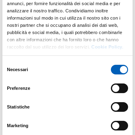
annunci, per fornire funzionalità dei social media e per
analizzare il nostro traffico. Condividiamo inoltre
informazioni sul modo in cui utilizza il nostro sito con i
Fulvio Celico
è professore ordinario di Geologia
nostri partner che si occupano di analisi dei dati web,
Applicata del Dipartimento di Scienze Chimiche, della
pubblicità e social media, i quali potrebbero combinarle
Vita e della Sostenibilità Ambientale dell’Università di
con altre informazioni che ha fornito loro o che hanno
Parma. Si occupa prevalentemente di Idrogeologia e di
raccolto dal suo utilizzo dei loro servizi.
Cookie Policy.
Idrogeologia ambientale, sviluppando ricerche incentrate
su reperimento, gestione e protezione delle acque
sotterranee, sullo studio di fenomeni di contaminazione
Selezione
ambientale e sulla messa in sicurezza e bonifica di siti
Necessari
del
contaminati.
consenso
Preferenze
Ha rivestito e riveste numerosi ruoli accademici, tra cui
Responsabile di laboratori e di gruppi di ricerca,
Componente un Consiglio di Amministrazione, Delegato
Statistiche
del Rettore, Presidente di Commissione Paritetica
Docenti-Studenti, Presidente di diversi Consigli di Corso
di Studio, Direttore di Scuola di Dottorato, Coordinatore
Marketing
di diversi Corsi di Dottorato, Presidente di Comitato