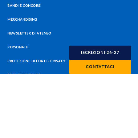
BANDI E CONCORSI
MERCHANDISING
NEWSLETTER DI ATENEO
PERSONALE
ISCRIZIONI 26-27
PROTEZIONE DEI DATI - PRIVACY
CONTATTACI
SOSTIENI L'ATENEO
UFFICIO STAMPA
URP - UFFICIO RELAZIONI CON IL PUBBLICO
Facebook
Instagram
TikTok
X
Linkedin
Youtube
Flickr
WhatsAp