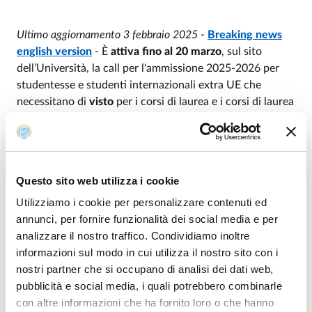
Ultimo aggiornamento 3 febbraio 2025
-
Breaking news
english version
- È
attiva fino al 20 marzo
, sul sito
dell’Università, la call per l'ammissione 2025-2026 per
studentesse e studenti internazionali extra UE che
necessitano di
visto
per i corsi di laurea e i corsi di laurea
magistrale a ciclo unico non a programmazione
nazionale.
Studentesse e studenti interessati sono invitati a
inviare la propria candidatura come indicato nel bando
Questo sito web utilizza i cookie
Utilizziamo i cookie per personalizzare contenuti ed
Queste le fasi della selezione per l’ammissione:
annunci, per fornire funzionalità dei social media e per
Fase 1 - Pre-valutazione
analizzare il nostro traffico. Condividiamo inoltre
Fase 2 - Richiesta di visto su Universitaly
informazioni sul modo in cui utilizza il nostro sito con i
Fase 3 - Iscrizione a Esse3
nostri partner che si occupano di analisi dei dati web,
pubblicità e social media, i quali potrebbero combinarle
Tutte le info di dettaglio sono disponibili nel bando
con altre informazioni che ha fornito loro o che hanno