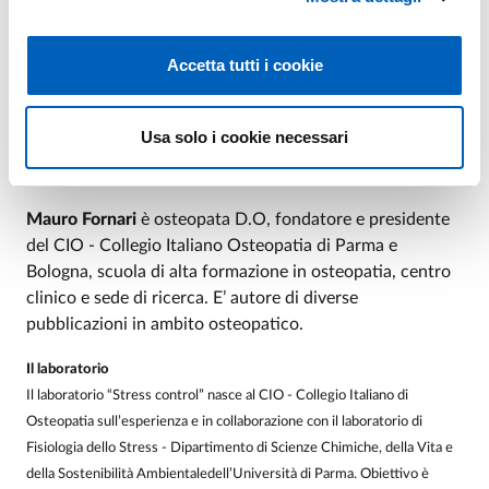
Biologia e Applicazioni Biomediche dello stesso ateneo. Membro del
comitato scientifico di oltre 30 riviste scientifiche internazionali, ha
all’attivo più di 80 articoli, molti dei quali su prestigiose riviste del
Accetta tutti i cookie
settore biomedico.
Luca Carnevali
è assegnista di ricerca. Ha pubblicato più
Usa solo i cookie necessari
di 20 articoli su riviste scientifiche internazionali, tutti
incentrati sulla fisiologia dello stress.
Mauro Fornari
è osteopata D.O, fondatore e presidente
del CIO - Collegio Italiano Osteopatia di Parma e
Bologna, scuola di alta formazione in osteopatia, centro
clinico e sede di ricerca. E’ autore di diverse
pubblicazioni in ambito osteopatico.
Il laboratorio
Il laboratorio “Stress control” nasce al CIO - Collegio Italiano di
Osteopatia sull’esperienza e in collaborazione con il laboratorio di
Fisiologia dello Stress - Dipartimento di Scienze Chimiche, della Vita e
della Sostenibilità Ambientaledell’Università di Parma. Obiettivo è