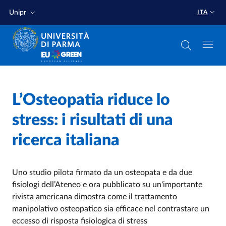
Salta al contenuto principale
Salta a fondo pagina
Unipr
ITA
Home
/
L’Osteopatia riduce lo
Cerca una notizia
/
stress: i risultati di una
ricerca italiana
Uno studio pilota firmato da un osteopata e da due
fisiologi dell’Ateneo e ora pubblicato su un'importante
rivista americana dimostra come il trattamento
manipolativo osteopatico sia efficace nel contrastare un
eccesso di risposta fisiologica di stress