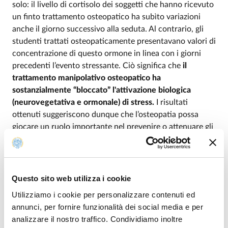
solo: il livello di cortisolo dei soggetti che hanno ricevuto
un finto trattamento osteopatico ha subìto variazioni
anche il giorno successivo alla seduta. Al contrario, gli
studenti trattati osteopaticamente presentavano valori di
concentrazione di questo ormone in linea con i giorni
precedenti l’evento stressante. Ciò significa che
il
trattamento manipolativo osteopatico ha
sostanzialmente “bloccato” l'attivazione biologica
(neurovegetativa e ormonale) di stress.
I risultati
ottenuti suggeriscono dunque che l’osteopatia possa
giocare un ruolo importante nel prevenire o attenuare gli
effetti psicosomatici correlati allo stress.
«L'osteopatia è una disciplina che si occupa di prevenzione
- spiega
Mauro Fornari, osteopata e Presidente CIO -
e in quest'ottica l'equilibrio
Questo sito web utilizza i cookie
del sistema nervoso autonomo è fondamentale. Dal momento che
Utilizziamo i cookie per personalizzare contenuti ed
esistono indicatori che mettono in relazione lo stress al sistema
annunci, per fornire funzionalità dei social media e per
neurovegetativo, è nata l'idea di indagare se il trattamento osteopatico,
analizzare il nostro traffico. Condividiamo inoltre
tendendo all'equilibrio del sistema nervoso autonomo, avesse qualche