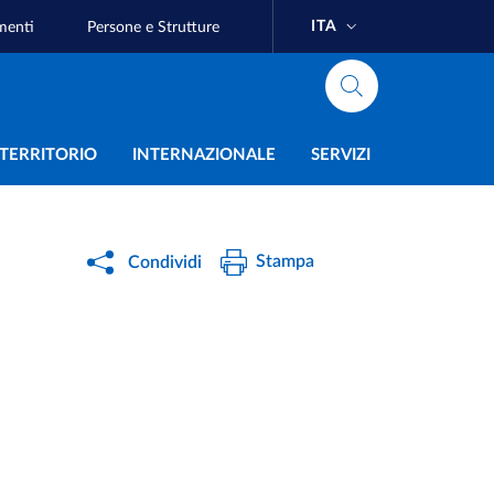
ITA
menti
Persone e Strutture
e
L TERRITORIO
INTERNAZIONALE
SERVIZI
Stampa
Condividi