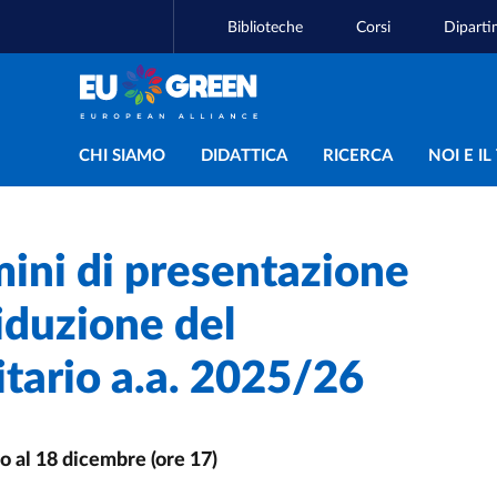
Biblioteche
Corsi
Diparti
Navigazione principal
CHI SIAMO
DIDATTICA
RICERCA
NOI E I
mini di presentazione
iduzione del
itario a.a. 2025/26
o al 18 dicembre (ore 17)