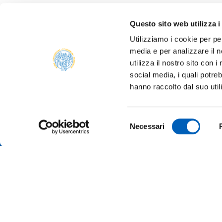
Questo sito web utilizza i
Utilizziamo i cookie per pe
media e per analizzare il n
ALBO 
utilizza il nostro sito con 
ALUMNI
social media, i quali potre
PARM
hanno raccolto dal suo util
Università degli studi di Parma
AMMIN
Via Università, 12 - I 43121 Parma
P.IVA 00308780345
ATENE
Selezione
Tel.
+39 0521 902111
Necessari
del
PEC:
protocollo@pec.unipr.it
BANDI
consenso
MERCH
Accessibilità
Cookie settings
Informazioni sul sito
© 2026 Università di Parma - All rights reserved