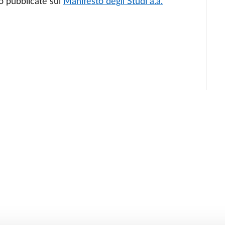
o pubblicate sul
Manifesto degli Studi a.a.