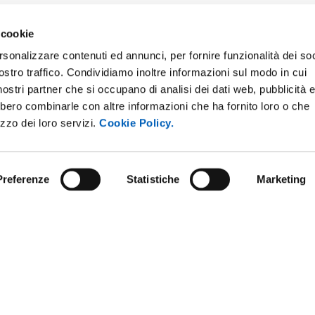
 cookie
rsonalizzare contenuti ed annunci, per fornire funzionalità dei soc
ostro traffico. Condividiamo inoltre informazioni sul modo in cui
ONLINE
NEWSLETTER DI ATENEO
i nostri partner che si occupano di analisi dei dati web, pubblicità 
 E AMICI DELL’UNIVERSITÀ DI
PERSONALE
bbero combinarle con altre informazioni che ha fornito loro o che
A
izzo dei loro servizi.
Cookie Policy.
PROTEZIONE DEI DATI - PRIV
ISTRAZIONE TRASPARENTE
SOSTIENI L'ATENEO
O SOSTENIBILE
Preferenze
Statistiche
Marketing
UFFICIO STAMPA
 E CONCORSI
URP - UFFICIO RELAZIONI CON
ANDISING
PUBBLICO
Note legali
Privacy policy
Social media policy