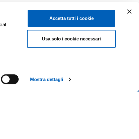
Accetta tutti i cookie
ial
Facebook
Linkedin
Usa solo i cookie necessari
e
Instagram
Youtube
ACY
TikTok
Flickr
ISCRIZIONI 26-27
X
WhatsApp
Mostra dettagli
CONTATTACI
 IL