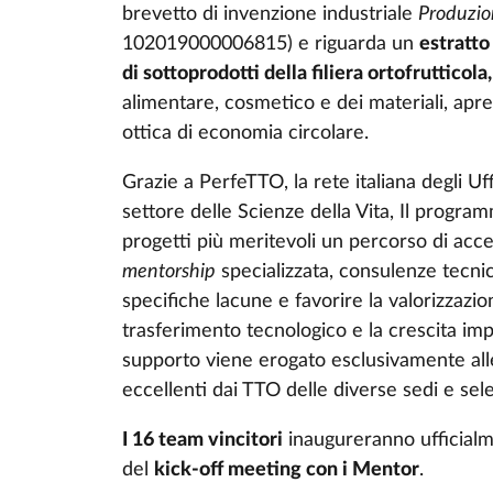
brevetto di invenzione industriale
Produzion
102019000006815) e riguarda un
estratto
di sottoprodotti della filiera ortofrutticola
alimentare, cosmetico e dei materiali, apr
ottica di economia circolare.
Grazie a PerfeTTO, la rete italiana degli Uf
settore delle Scienze della Vita, Il progr
progetti più meritevoli un percorso di ac
mentorship
specializzata, consulenze tecni
specifiche lacune e favorire la valorizzazione
trasferimento tecnologico e la crescita impren
supporto viene erogato esclusivamente al
eccellenti dai TTO delle diverse sedi e sel
I 16 team vincitori
inaugureranno ufficialm
del
kick-off meeting con i Mentor
.