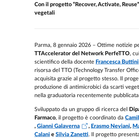
Con il progetto “Recover, Activate, Reuse”
vegetali
Parma, 8 gennaio 2026 – Ottime notizie pe
TTAccelerator del Network PerfeTTO
, c
scientifico della docente
Francesca Buttini
risorsa del TTO (Technology Transfer Office
acquisita grazie al progetto stesso. Il prog
produzione di antimicrobici da scarti vegetal
nella graduatoria recentemente pubblicata, 
Sviluppato da un gruppo di ricerca del
Dip
Farmaco
, il progetto è coordinato da
Camil
,
Gianni Galaverna
,
Erasmo Neviani
,
Ma
Calani
e
Silvia Zanetti
. Il progetto present