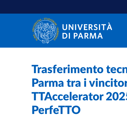
Salta al contenuto principale
Salta a fondo pagina
Home
/
Trasferimento tecno
Cerca una notizia
/
Parma tra i vincito
TTAccelerator 202
PerfeTTO