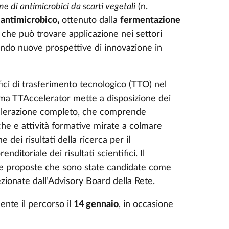
e di antimicrobici da scarti vegetali
(n.
 antimicrobico,
ottenuto dalla
fermentazione
,
che può trovare applicazione nei settori
endo nuove prospettive di innovazione in
fici di trasferimento tecnologico (TTO) nel
amma TTAccelerator mette a disposizione dei
celerazione completo, che comprende
che e attività formative mirate a colmare
 dei risultati della ricerca per il
ditoriale dei risultati scientifici. Il
le proposte che sono state candidate come
ezionate dall’Advisory Board della Rete.
ente il percorso il
14 gennaio
, in occasione