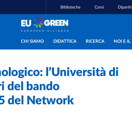
Biblioteche
Corsi
Diparti
Navigazione principal
CHI SIAMO
DIDATTICA
RICERCA
NOI E I
logico: l’Università di
ri del bando
5 del Network