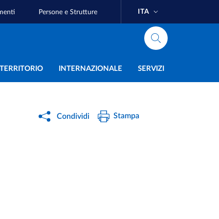
ITA
menti
Persone e Strutture
e
L TERRITORIO
INTERNAZIONALE
SERVIZI
Stampa
Condividi