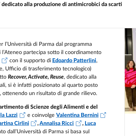
 dedicato alla produzione di antimicrobici da scarti
r l’Università di Parma dal programma
ui l’Ateneo partecipa sotto il coordinamento
con il supporto di
Edoardo Patterlini
,
, Ufficio di trasferimento tecnologico)
etto
Recover, Activate, Reuse
, dedicato alla
i, si è infatti posizionato al quarto posto
ottenendo un risultato di grande rilievo.
artimento di Scienze degli Alimenti e del
la Lazzi
e coinvolge
Valentina Bernini
rtina Cirlini
,
Annalisa Ricci
,
Luca
ato dall’Università di Parma si basa sul