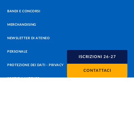
BANDI E CONCORSI
MERCHANDISING
NEWSLETTER DI ATENEO
PERSONALE
ISCRIZIONI 26-27
PROTEZIONE DEI DATI - PRIVACY
CONTATTACI
SOSTIENI L'ATENEO
UFFICIO STAMPA
URP - UFFICIO RELAZIONI CON IL PUBBLICO
Facebook
Instagram
TikTok
X
Linkedin
Youtube
Flickr
WhatsAp